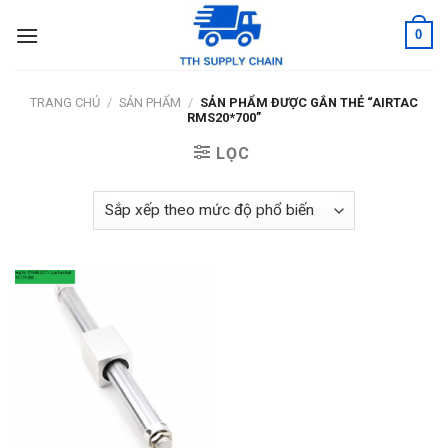
Skip
0
to
content
TRANG CHỦ
/
SẢN PHẨM
/
SẢN PHẨM ĐƯỢC GẮN THẺ “AIRTAC
RMS20*700”
LỌC