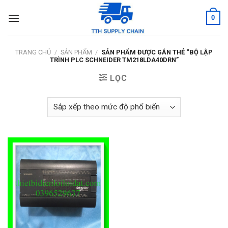
Skip
0
to
content
TRANG CHỦ
/
SẢN PHẨM
/
SẢN PHẨM ĐƯỢC GẮN THẺ “BỘ LẬP
TRÌNH PLC SCHNEIDER TM218LDA40DRN”
LỌC