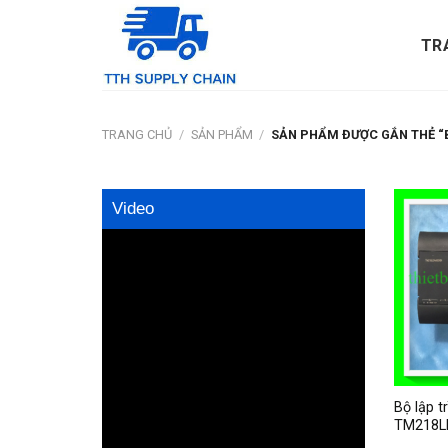
Skip
to
TR
content
TRANG CHỦ
/
SẢN PHẨM
/
SẢN PHẨM ĐƯỢC GẮN THẺ “B
Video
Bộ lập t
TM218L