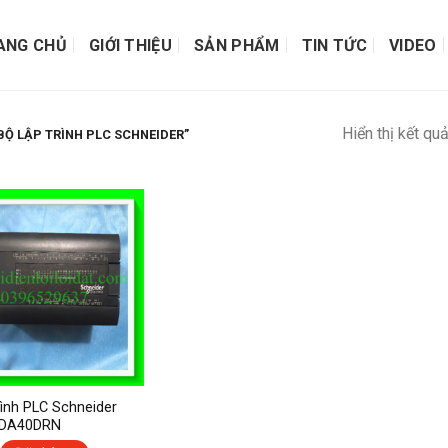
ANG CHỦ
GIỚI THIỆU
SẢN PHẨM
TIN TỨC
VIDEO
Hiển thị kết qu
Ộ LẬP TRÌNH PLC SCHNEIDER”
rình PLC Schneider
DA40DRN