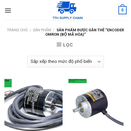
Skip
0
to
content
TRANG CHỦ
/
SẢN PHẨM
/
SẢN PHẨM ĐƯỢC GẮN THẺ “ENCODER
OMRON (BỘ MÃ HÓA)”
LỌC