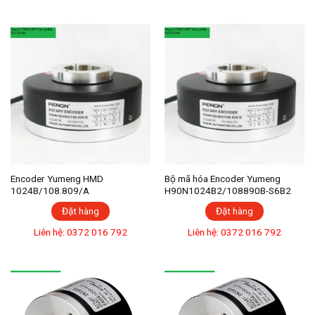
Encoder Yumeng HMD
Bộ mã hóa Encoder Yumeng
1024B/108.809/A
H90N1024B2/108890B-S6B2
Đặt hàng
Đặt hàng
Liên hệ: 0372 016 792
Liên hệ: 0372 016 792