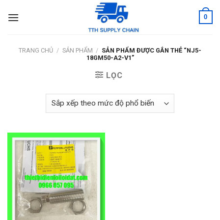
Skip
0
to
content
TRANG CHỦ
/
SẢN PHẨM
/
SẢN PHẨM ĐƯỢC GẮN THẺ “NJ5-
18GM50-A2-V1”
LỌC