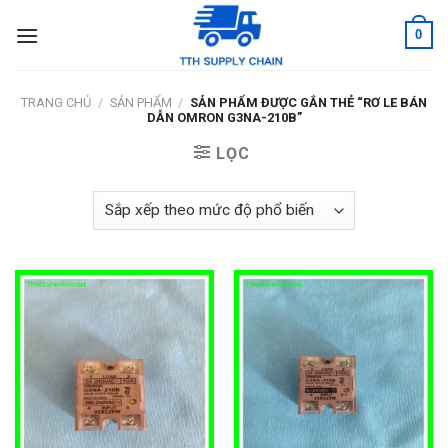
Skip
0
to
content
TRANG CHỦ
/
SẢN PHẨM
/
SẢN PHẨM ĐƯỢC GẮN THẺ “RƠ LE BÁN
DẪN OMRON G3NA-210B”
LỌC