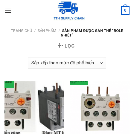
Skip
0
to
content
TRANG CHỦ
/
SẢN PHẨM
/
SẢN PHẨM ĐƯỢC GẮN THẺ “ROLE
NHIỆT”
LỌC