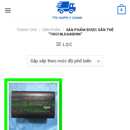
Skip
0
to
content
TRANG CHỦ
/
SẢN PHẨM
/
SẢN PHẨM ĐƯỢC GẮN THẺ
“TM218LDA40DRN”
LỌC