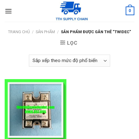
Skip
0
to
content
TRANG CHỦ
/
SẢN PHẨM
/
SẢN PHẨM ĐƯỢC GẮN THẺ “TWIDEC”
LỌC