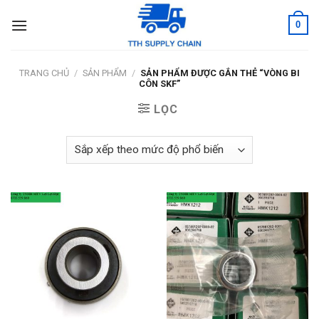
Skip
0
to
content
TRANG CHỦ
/
SẢN PHẨM
/
SẢN PHẨM ĐƯỢC GẮN THẺ “VÒNG BI
CÔN SKF”
LỌC