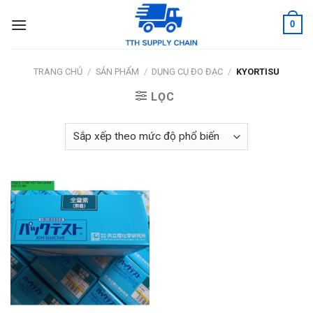
Skip
0
to
content
TRANG CHỦ
/
SẢN PHẨM
/
DỤNG CỤ ĐO ĐẠC
/
KYORTISU
LỌC