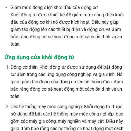
Giảm mức dòng điện khởi đầu của động cơ
Khởi động từ được thiết kế để giảm mức dòng điện khởi
đầu của động cơ khi nó được kích hoạt. Điều này giúp
giảm tác động lên các thiết bị điện và động cơ, và đảm
bảo rằng động cơ sẽ hoạt động một cách ổn định và an
toàn.
Ứng dụng của khởi động từ
Động cơ điện: Khởi động từ được sử dụng để bật động
cơ điện trong các ứng dụng công nghiệp và gia đình. Nó
giúp giảm tác động của động cơ lên hệ thống điện, đảm
bảo rằng động cơ sẽ hoạt động một cách ổn định và an
toàn.
Các hệ thống máy móc công nghiệp: Khởi động từ được
sử dụng để bật các hệ thống máy móc công nghiệp, bao
gồm các máy gia công, máy nghiền và máy cắt. Điều này
giúp đảm bảo rằng các hệ thống sẽ hoạt động một cách