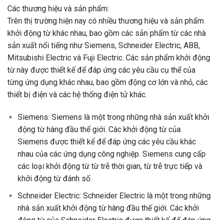
Các thương hiệu và sản phẩm:
Trên thị trường hiện nay có nhiều thương hiệu và sản phẩm
khởi động từ khác nhau, bao gồm các sản phẩm từ các nhà
sản xuất nổi tiếng như Siemens, Schneider Electric, ABB,
Mitsubishi Electric và Fuji Electric. Các sản phẩm khởi động
từ này được thiết kế để đáp ứng các yêu cầu cụ thể của
từng ứng dụng khác nhau, bao gồm động cơ lớn và nhỏ, các
thiết bị điện và các hệ thống điện tử khác.
Siemens: Siemens là một trong những nhà sản xuất khởi
động từ hàng đầu thế giới. Các khởi động từ của
Siemens được thiết kế để đáp ứng các yêu cầu khác
nhau của các ứng dụng công nghiệp. Siemens cung cấp
các loại khởi động từ từ trễ thời gian, từ trễ trực tiếp và
khởi động từ đánh số.
Schneider Electric: Schneider Electric là một trong những
nhà sản xuất khởi động từ hàng đầu thế giới. Các khởi