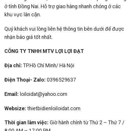
ở tỉnh Đồng Nai. Hỗ trợ giao hàng nhanh chóng ở các
khu vực lân cận.
Quý khách vui lòng liên hệ thông tin bên dưới để được
nhận báo giá tốt nhất.
CÔNG TY TNHH MTV LỢI LỢI ĐẠT
Địa chỉ:
TP.Hồ Chí Minh/ Hà Nội
Điện Thoại- Zalo:
0396529637
Email:
loiloidat@yahoo.com
Websize:
thietbidienloiloidat.com
Thời gian làm việc:
Giờ hành chính từ Thứ 2 – Thứ 7 /
8:00 AM – 17:00 PM