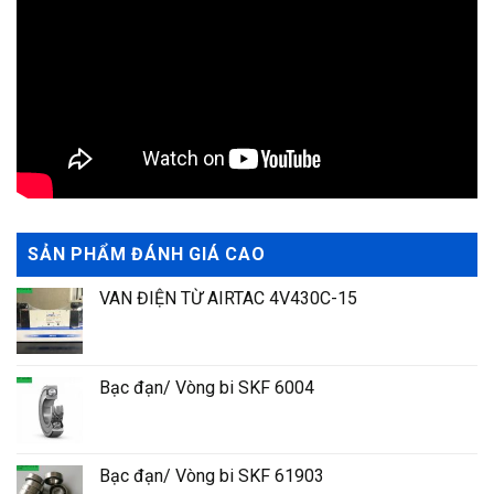
SẢN PHẨM ĐÁNH GIÁ CAO
VAN ĐIỆN TỪ AIRTAC 4V430C-15
Bạc đạn/ Vòng bi SKF 6004
Bạc đạn/ Vòng bi SKF 61903