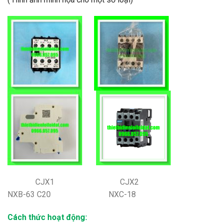
CJX1 CJX2
NXB-63 C20 NXC-18
Cách thức hoạt động: