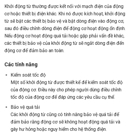
Khởi động từ thường được kết nối với mạch điện của động
cơ hoặc thiết bị điện khác. Khi nó được kích hoạt, khởi động
từ sẽ bật các thiết bị bảo vệ và bật dòng điện vào động cơ,
sau đó điều chỉnh dòng điện để động cơ hoạt động ổn định.
Nếu động cơ hoạt động quá tải hoặc gặp phải vấn đề khác,
các thiết bị bảo vệ của khởi động từ sẽ ngắt dòng điện đến
động cơ để đảm bảo an toàn.
Các tính năng
Kiểm soát tốc độ
Một số khởi động từ được thiết kế để kiểm soát tốc độ
của động cơ. Điều này cho phép người dùng điều chỉnh
tốc độ của động cơ để đáp ứng các yêu cầu cụ thể.
Bảo vệ quá tải
Các khởi động từ cũng có tính năng bảo vệ quá tải để
đảm bảo rằng động cơ sẽ không hoạt động quá tải và
gây hư hỏng hoặc nguy hiểm cho hệ thống điện.