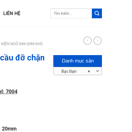
Tìm
LIÊN HỆ
kiếm:
 KIỆN NGŨ KIM (KIM KHÍ)
 cầu đỡ chặn
Danh mục sản
Bạc Đạn
×
phẩm
l: 7004
:
20mm