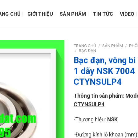
ANG CHỦ
GIỚI THIỆU
SẢN PHẨM
TIN TỨC
VIDEO
TRANG CHỦ
/
SẢN PHẨM
/
PHỐI
/
BẠC ĐẠN
Bạc đạn, vòng bi
1 dãy NSK 7004
CTYNSULP4
Thông tin sản phẩm: Mode
CTYNSULP4
-Thương hiệu:
NSK
-Đường kính lỗ khoan (mm)