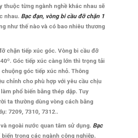
 thuộc từng ngành nghề khác nhau sẽ
́c nhau.
Bạc đạn, vòng bi cầu đỡ chặn 1
̉ dụng như thế nào và có bao nhiêu thương
đỡ chặn tiếp xúc góc.
Vòng bi cầu đỡ
40º. Góc tiếp xúc càng lớn thì trọng tải
a chuộng góc tiếp xúc nhỏ. Thông
ều chỉnh cho phù hợp với yêu cầu chịu
 làm phổ biến bằng thép dập. Tuy
gười ta thường dùng vòng cách bằng
dụ: 7209, 7310, 7312..
g và ngoài nước quan tâm sử dụng.
Bạc
 biến trong các ngành công nghiệp.