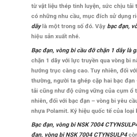
từ vật liệu thép tinh luyện, sức chịu tả
có những nhu cầu, mục đích sử dụng riên
dãy
là một trong số đó. Vậy
bạc đạn, v
hiệu sản xuất nhé.
Bạc đạn, vòng bi cầu đỡ chặn 1 dãy là g
chặn 1 dãy với lực truyền qua vòng bi nà
hướng trục càng cao. Tuy nhiên, đối vớ
thường, người ta ghép cặp hai bạc đạn 
tải cũng như độ cứng vững của cụm ổ t
nhiên, đối với bạc đạn – vòng bi yêu c
nhựa Polamit. Ký hiệu quốc tế của loại 
Bạc đạn, vòng bi NSK 7004 CTYNSULP
đạn, vòng bi
NSK 7004 CTYNSULP4
còn