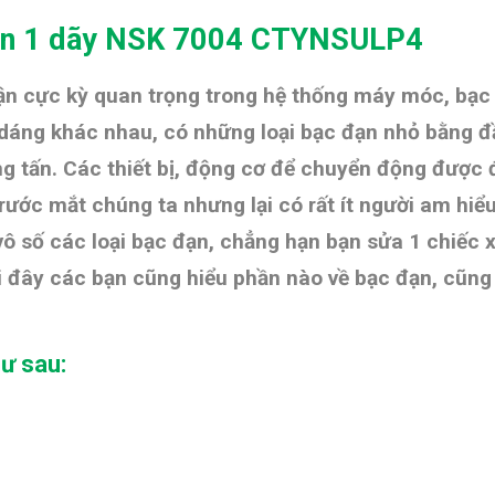
ặn 1 dãy
NSK
7004 CTYNSULP4
hận cực kỳ quan trọng trong hệ thống máy móc, bạc
h dáng khác nhau, có những loại bạc đạn nhỏ bằng 
g tấn. Các thiết bị, động cơ để chuyển động được 
 trước mắt chúng ta nhưng lại có rất ít người am hi
vô số các loại bạc đạn, chẳng hạn bạn sửa 1 chiếc 
tới đây các bạn cũng hiểu phần nào về bạc đạn, cũ
hư sau: