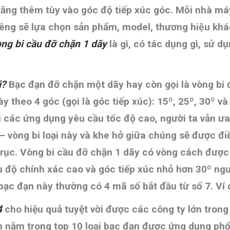
i tăng thêm tùy vào góc độ tiếp xúc góc.
Mỗi nhà máy
g sẽ lựa chọn sản phẩm, model, thương hiệu kha
òng bi cầu đỡ chặn 1 dãy
là gì, có tác dụng gì, sư
ì?
Bạc đạn đỡ chặn một dãy hay còn gọi là vòng bi 
y theo 4 góc (gọi là góc tiếp xúc): 15º, 25º, 30º và 
i các ứng dụng yêu cầu tốc độ cao, người ta vẫn ư
– vòng bi loại này và khe hở giữa chúng sẽ được đi
rục. Vòng bi cầu đỡ chặn 1 dãy có vòng cách được
ầu độ chính xác cao và góc tiếp xúc nhỏ hơn 30º n
bạc đạn này thường có 4 mã số bắt đầu từ số 7. Ví 
4
cho hiệu quả tuyệt vời được các công ty lớn tron
 nằm trong top 10 loại bạc đạn được ứng dụng phổ