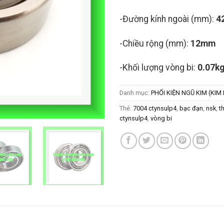
-Đường kính ngoài (mm):
4
-Chiều rộng (mm):
12mm
-Khối lượng vòng bi:
0.07k
Danh mục:
PHỐI KIỆN NGŨ KIM (KIM 
Thẻ:
7004 ctynsulp4
,
bạc đạn
,
nsk
,
t
ctynsulp4
,
vòng bi