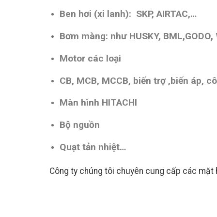
Ben hơi (xi lanh): SKP, AIRTAC,…
Bơm màng: như HUSKY, BML,GODO,
Motor các loại
CB, MCB, MCCB, biến trợ ,biến áp, cô
Màn hình HITACHI
Bộ nguồn
Quạt tản nhiệt…
Công ty chúng tôi chuyên cung cấp các mặt h