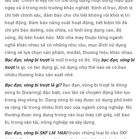
lâu dài. Chính vì vậy nó có thể ứng dụng hoạt động hiệu quả
ngay cả ở trong môi trường khắc nghiệt. Định vị trục, định vị
chi tiết chính xác, đảm bảo cho chi tiết không rời khỏi vị trí
hoạt động. Đảm bảo năng suất hoạt động, tiết kiệm tối đa
chi phí bảo dưỡng, sửa chữa, có tính ứng dụng cao, độ
cứng, độ bền hoàn hảo
.
Mỗi nhà máy thuộc từng ngành
nghề khác nhau sẽ có những nhu cầu, mục đích sử dụng
riêng sẽ lựa chọn sản phẩm, model, thương hiệu khác nhau.
Bạc đạn, vòng bi trượt
là một trong số đó. Vậy
bạc đạn, vòng bi
trượt
là gì, có tác dụng gì, sử dụng như thế nào và có bao
nhiêu thương hiệu sản xuất nhé.
Bạc đạn, vòng bi trượt là gì?
Bạc đạn, vòng bi trượt là dòng
vòng bi (
bearing
) đặc biệt, con lăn sẽ chuyển động liên tục
trong ống vòng bi. Dạng vòng bi này được sử dụng phổ biến
và rộng rãi trong nhiều lĩnh vực của ngành công nghiệp. Nó
thường được ứng dụng trong các loại máy cắt giấy, cắt bao
bì, trong vận tải, nông nghiệp và xây dựng.
Bạc đạn, vòng bi SKF LM 16UU
thuộc chủng loại bi cầu SKF