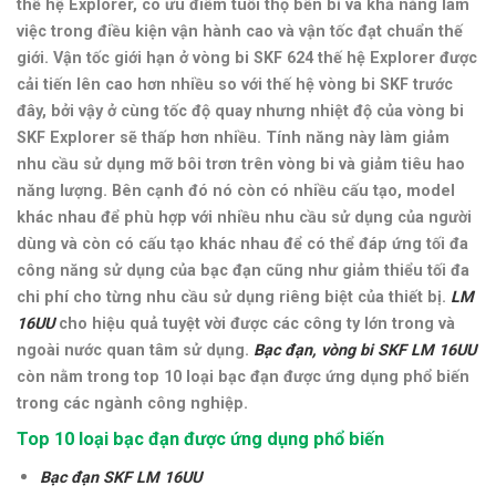
thế hệ Explorer, có ưu điểm tuổi thọ bền bỉ và khả năng làm
việc trong điều kiện vận hành cao và vận tốc đạt chuẩn thế
giới. Vận tốc giới hạn ở vòng bi SKF 624 thế hệ Explorer được
cải tiến lên cao hơn nhiều so với thế hệ vòng bi SKF trước
đây, bởi vậy ở cùng tốc độ quay nhưng nhiệt độ của vòng bi
SKF Explorer sẽ thấp hơn nhiều. Tính năng này làm giảm
nhu cầu sử dụng mỡ bôi trơn trên vòng bi và giảm
tiêu hao
năng lượng
. Bên cạnh đó nó còn có nhiều cấu tạo, model
khác nhau để phù hợp với nhiều nhu cầu sử dụng của người
dùng và còn có cấu tạo khác nhau để có thể đáp ứng tối đa
công năng sử dụng của bạc đạn cũng như giảm thiểu tối đa
chi phí cho từng nhu cầu sử dụng riêng biệt của thiết bị.
LM
16UU
cho hiệu quả tuyệt vời được các công ty lớn trong và
ngoài nước quan tâm sử dụng.
Bạc đạn, vòng bi SKF
LM 16UU
còn nằm trong top 10 loại bạc đạn được ứng dụng phổ biến
trong các ngành công nghiệp.
Top 10 loại bạc đạn được ứng dụng phổ biến
Bạc đạn SKF LM 16UU