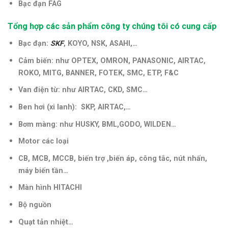
Bạc đạn FAG
Tổng hợp các sản phẩm công ty chúng tôi có cung cấp
Bạc đạn:
SKF
, KOYO, NSK, ASAHI,…
Cảm biến: như OPTEX, OMRON, PANASONIC, AIRTAC,
ROKO, MITG, BANNER, FOTEK, SMC, ETP, F&C
Van điện từ: như AIRTAC, CKD, SMC…
Ben hơi (xi lanh): SKP, AIRTAC,…
Bơm màng: như HUSKY, BML,GODO, WILDEN…
Motor các loại
CB, MCB, MCCB, biến trợ ,biến áp, công tắc, nút nhấn,
máy biến tần
…
Màn hình HITACHI
Bộ nguồn
Quạt tản nhiệt…