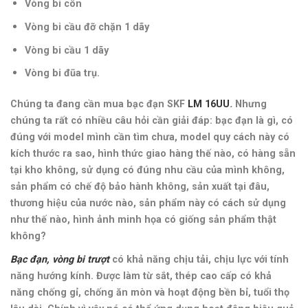
Vòng bi côn
Vòng bi cầu đỡ chặn 1 dãy
Vòng bi cầu 1 dãy
Vòng bi đũa trụ
.
Chúng ta đang cần mua bạc đạn SKF
LM 16UU
.
Nhưng
chúng ta rất có nhiều câu hỏi cần giải đáp: bạc đạn là gì, có
đúng với model mình cần tìm chưa, model quy cách này có
kích thước ra sao, hình thức giao hàng thế nào, có hàng sẵn
tại kho không, sử dụng có đúng nhu cầu của mình không,
sản phẩm có chế độ bảo hành không, sản xuất tại đâu,
thương hiệu của nước nào, sản phẩm này có cách sử dụng
như thế nào,
hình ảnh minh họa có giống sản phẩm thật
không
?
Bạc đạn, vòng bi trượt
có k
hả năng chịu tải, chịu lực với tính
năng hướng kính. Được làm từ sắt, thép cao cấp có khả
năng chống gỉ, chống ăn mòn và hoạt động bền bỉ, tuổi thọ