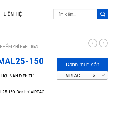
Tìm
LIÊN HỆ
kiếm:
PHẨM KHÍ NÉN - BEN
 MAL25-150
Danh mục sản
AIRTAC
×
 HƠI- VAN ĐIỆN TỪ
,
phẩm
L25-150
,
Ben hơi AIRTAC