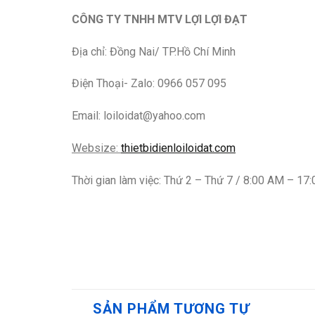
CÔNG TY TNHH MTV LỢI LỢI ĐẠT
Địa chỉ: Đồng Nai/ TP.Hồ Chí Minh
Điện Thoại- Zalo: 0966 057 095
Email: loiloidat@yahoo.com
Websize:
thietbidienloiloidat.com
Thời gian làm việc: Thứ 2 – Thứ 7 / 8:00 AM – 17
SẢN PHẨM TƯƠNG TỰ