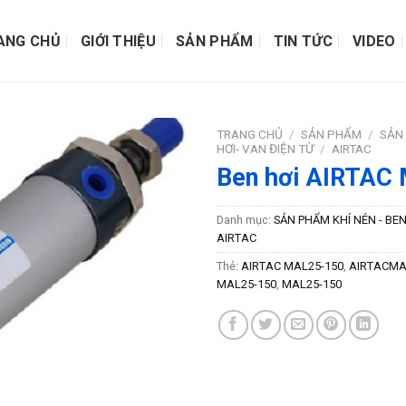
ANG CHỦ
GIỚI THIỆU
SẢN PHẨM
TIN TỨC
VIDEO
TRANG CHỦ
/
SẢN PHẨM
/
SẢN 
HƠI- VAN ĐIỆN TỪ
/
AIRTAC
Ben hơi AIRTAC
Danh mục:
SẢN PHẨM KHÍ NÉN - BEN
AIRTAC
Thẻ:
AIRTAC MAL25-150
,
AIRTACMA
MAL25-150
,
MAL25-150