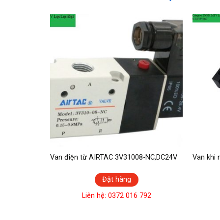
 50×10
Van điện từ AIRTAC 3V31008-NC,DC24V
Van khi
Đặt hàng
792
Liên hệ: 0372 016 792