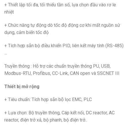
+ Thiết lập tối đa, tối thiểu tần số, lựa chọn đầu vào rơ le
nhiệt
+ Chức năng tự động dò tốc độ động cơ khi mất nguồn sử
dụng, cảm biến tốc độ
+ Tích hợp sẵn bộ điều khiển PID, liên kết máy tính (RS-485)
…
Truyền thông : Hỗ trợ các chuẩn truyền thông PU, USB,
Modbus-RTU, Profibus, CC-Link, CAN open và SSCNET III
Thiết bị mở rộng
+ Tiêu chuẩn: Tích hợp sẵn bộ lọc EMC, PLC
+ Lựa chọn: Bộ truyền thông, Cáp kết nối, DC reactor, AC
reactor, điện trở xả, bộ phanh, bộ điện trở..