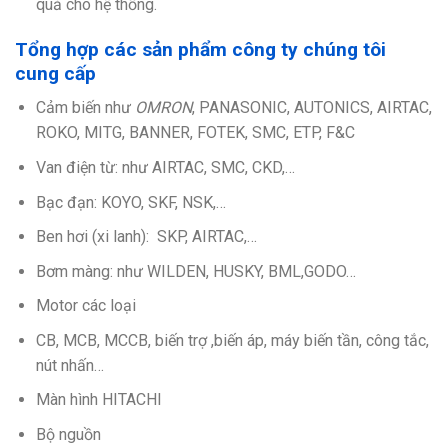
quả cho hệ thống.
Tổng hợp các sản phẩm công ty chúng tôi
cung cấp
Cảm biến như
OMRON
, PANASONIC, AUTONICS, AIRTAC,
ROKO, MITG, BANNER, FOTEK, SMC, ETP, F&C
Van điện từ: như AIRTAC, SMC, CKD,…
Bạc đạn: KOYO, SKF, NSK,…
Ben hơi (xi lanh): SKP, AIRTAC,…
Bơm màng: như WILDEN, HUSKY, BML,GODO…
Motor các loại
CB, MCB, MCCB, biến trợ ,biến áp, máy biến tần, công tắc,
nút nhấn…
Màn hình HITACHI
Bộ nguồn