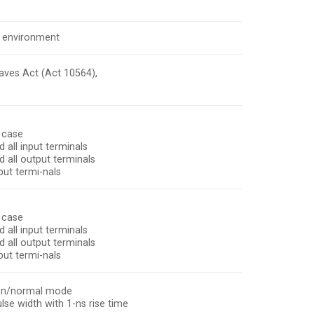
c environment
aves Act (Act 10564),
e case
 all input terminals
 all output terminals
put termi-nals
e case
 all input terminals
 all output terminals
put termi-nals
mon/normal mode
se width with 1-ns rise time