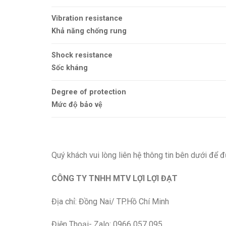
Vibration resistance
Khả năng chống rung
Shock resistance
Sốc kháng
Degree of protection
M
ư
́c độ bảo vệ
Quý khách vui lòng liên hệ thông tin bên dưới để đ
CÔNG TY TNHH MTV LỢI LỢI ĐẠT
Địa chỉ: Đồng Nai/ TP.Hồ Chí Minh
Điện Thoại- Zalo: 0966 057 095