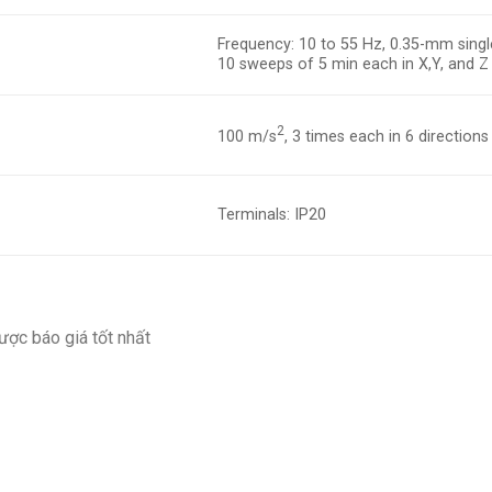
Frequency: 10 to 55 Hz, 0.35-mm singl
10 sweeps of 5 min each in X,Y, and Z 
2
100 m/s
, 3 times each in 6 direction
Terminals: IP20
ược báo giá tốt nhất