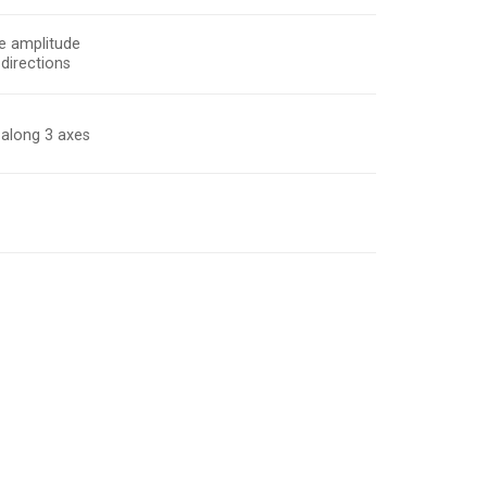
e amplitude
directions
s along 3 axes