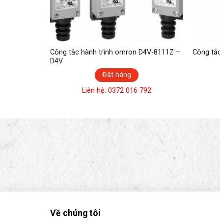
 D4V-8104Z –
Công tắc hành trình omron D4V-8111Z –
Công tắ
D4V
Đặt hàng
792
Liên hệ: 0372 016 792
Về chúng tôi