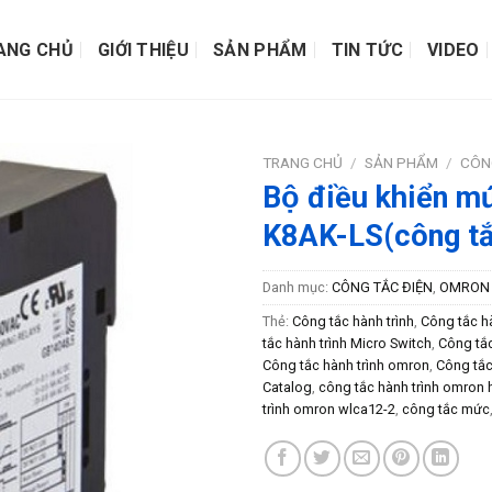
ANG CHỦ
GIỚI THIỆU
SẢN PHẨM
TIN TỨC
VIDEO
TRANG CHỦ
/
SẢN PHẨM
/
CÔN
Bộ điều khiển mư
K8AK-LS(công tắ
Danh mục:
CÔNG TẮC ĐIỆN
,
OMRON
Thẻ:
Công tắc hành trình
,
Công tắc h
tắc hành trình Micro Switch
,
Công tắc
Công tắc hành trình omron
,
Công tắc
Catalog
,
công tắc hành trình omron 
trình omron wlca12-2
,
công tắc mức