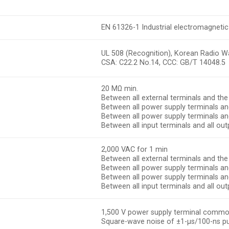
EN 61326-1 Industrial electromagneti
UL 508 (Recognition), Korean Radio W
CSA: C22.2 No.14, CCC: GB/T 14048.5
20 MΩ min.
Between all external terminals and th
Between all power supply terminals and
Between all power supply terminals and
Between all input terminals and all out
2,000 VAC for 1 min
Between all external terminals and th
Between all power supply terminals and
Between all power supply terminals and
Between all input terminals and all out
1,500 V power supply terminal com
Square-wave noise of ±1-μs/100-ns pul