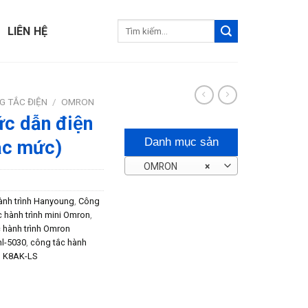
Tìm
LIÊN HỆ
kiếm:
G TẮC ĐIỆN
/
OMRON
́c dẫn điện
Danh mục sản
c mức)
OMRON
×
phẩm
ành trình Hanyoung
,
Công
 hành trình mini Omron
,
 hành trình Omron
hl-5030
,
công tắc hành
,
K8AK-LS