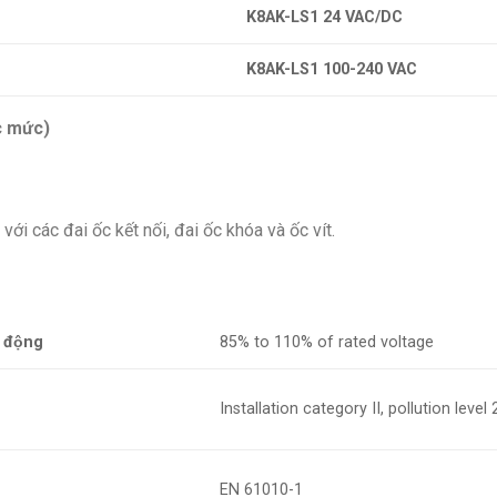
K8AK-LS1 24 VAC/DC
K8AK-LS1 100-240 VAC
c mức)
với các đai ốc kết nối, đai ốc khóa và ốc vít.
 động
85% to 110% of rated voltage
Installation category II, pollution level 
EN 61010-1