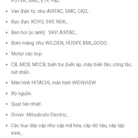
FOTEK, SMC, ETP, F&C
Van điện từ: như AIRTAC, SMC, CKD,…
Bạc đạn: KOYO, SKF, NSK,…
Ben hơi (xi lanh): SKP, AIRTAC,…
Bơm màng: như WILDEN, HUSKY, BML,GODO…
Motor các loại
CB, MCB, MCCB, biến trợ ,biến áp, máy biến tần, công tắc,
nút nhấn…
Màn hình HITACHI, màn hình WEINVIEW
Bộ nguồn
Quạt tản nhiệt…
Driver: Mitsubishi Electric,…
Các loại dây cáp như cáp mã hóa, cáp dữ liệu, cáp lập
trình,…