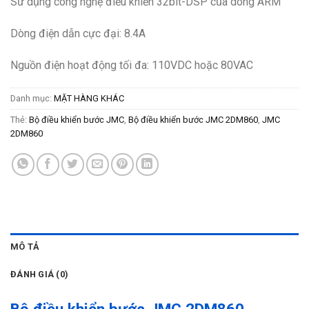
Sử dụng công nghệ điều khiển 32bit-DSP của dòng ARM
Dòng điện dẫn cực đại: 8.4A
Nguồn điện hoạt động tối đa: 110VDC hoặc 80VAC
Danh mục:
MẶT HÀNG KHÁC
Thẻ:
Bộ điều khiển bước JMC
,
Bộ điều khiển bước JMC 2DM860
,
JMC
2DM860
MÔ TẢ
ĐÁNH GIÁ (0)