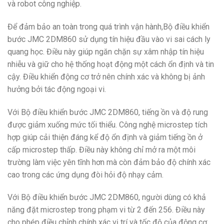
và robot công nghiệp.
Để đảm bảo an toàn trong quá trình vận hành,Bộ điều khiển
bước JMC 2DM860 sử dụng tín hiệu đầu vào vi sai cách ly
quang học. Điều này giúp ngăn chặn sự xâm nhập tín hiệu
nhiễu và giữ cho hệ thống hoạt động một cách ổn định và tin
cậy. Điều khiển động cơ trở nên chính xác và không bị ảnh
hưởng bởi tác động ngoại vi.
Với Bộ điều khiển bước JMC 2DM860, tiếng ồn và độ rung
được giảm xuống mức tối thiểu. Công nghệ microstep tích
hợp giúp cải thiện đáng kể độ ổn định và giảm tiếng ồn ở
cấp microstep thấp. Điều này không chỉ mở ra một môi
trường làm việc yên tĩnh hơn mà còn đảm bảo độ chính xác
cao trong các ứng dụng đòi hỏi độ nhạy cảm.
Với Bộ điều khiển bước JMC 2DM860, người dùng có khả
năng đặt microstep trong phạm vi từ 2 đến 256. Điều này
cho phép điều chỉnh chính xác vị trí và tốc độ của động cơ