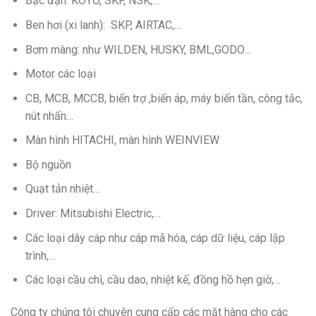
Bạc đạn: KOYO, SKF, NSK,…
Ben hơi (xi lanh): SKP, AIRTAC,…
Bơm màng: như WILDEN, HUSKY, BML,GODO…
Motor các loại
CB, MCB, MCCB, biến trợ ,biến áp, máy biến tần, công tắc,
nút nhấn…
Màn hình HITACHI, màn hình WEINVIEW
Bộ nguồn
Quạt tản nhiệt…
Driver: Mitsubishi Electric,…
Các loại dây cáp như cáp mã hóa, cáp dữ liệu, cáp lập
trình,…
Các loại cầu chì, cầu dao, nhiệt kế, đồng hồ hẹn giờ,…
Công ty chúng tôi chuyên cung cấp các mặt hàng cho các