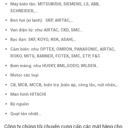
Máy biến tần: MITSUBISHI
, SIEMENS, LS, ABB,
SCHNEIDER,….
Ben hơi (xi lanh): SKP, AIRTAC,…
Van điện từ: như AIRTAC, CKD, SMC…
Bạc đạn: SKF, KOYO, NSK, ASAHI,…
Cảm biến: như OPTEX, OMRON, PANASONIC, AIRTAC,
ROKO, MITG, BANNER, FOTEK, SMC, ETP, F&C
Bơm màng: như HUSKY, BML,GODO, WILDEN…
Motor các loại
CB, MCB, MCCB, biến trợ ,biến áp, công tắc, nút nhấn,
…
Màn hình HITACHI
Bộ nguồn
Quạt tản nhiệt…
Công ty chúng tôi chuyên cung cấp các mặt hàng cho