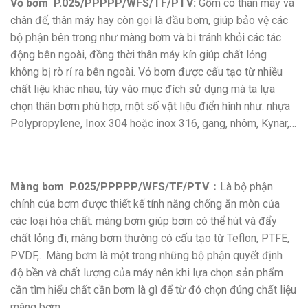
Vỏ bơm P.025/PPPPP/WFS/TF/PTV:
Gồm có thân máy và
chân đế, thân máy hay còn gọi là đầu bơm, giúp bảo vệ các
bộ phận bên trong như màng bơm và bi tránh khỏi các tác
động bên ngoài, đồng thời thân máy kín giúp chất lỏng
không bị rò rỉ ra bên ngoài. Vỏ bơm được cấu tạo từ nhiều
chất liệu khác nhau, tùy vào mục đích sử dụng mà ta lựa
chọn thân bơm phù hợp, một số vật liệu điển hình như: nhựa
Polypropylene, Inox 304 hoặc inox 316, gang, nhôm, Kynar,…
Màng bơm P.025/PPPPP/WFS/TF/PTV：
Là bộ phận
chính của bơm được thiết kế tính năng chống ăn mòn của
các loại hóa chất. màng bơm giúp bơm có thể hút và đẩy
chất lỏng đi, màng bơm thường có cấu tạo từ Teflon, PTFE,
PVDF,…Màng bơm là một trong những bộ phận quyết định
độ bền và chất lượng của máy nên khi lựa chọn sản phẩm
cần tìm hiểu chất cần bơm là gì để từ đó chọn đúng chất liệu
màng bơm.