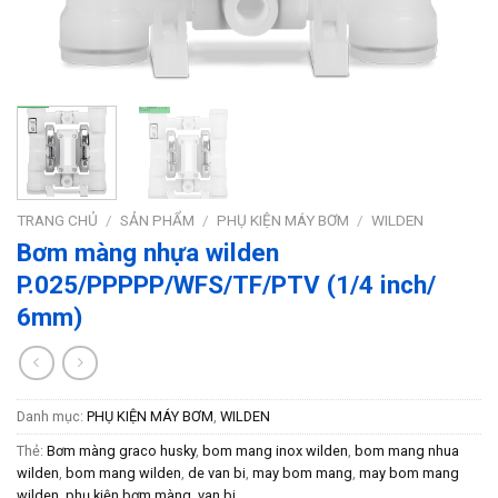
TRANG CHỦ
/
SẢN PHẨM
/
PHỤ KIỆN MÁY BƠM
/
WILDEN
Bơm màng nhựa wilden
P.025/PPPPP/WFS/TF/PTV (1/4 inch/
6mm)
Danh mục:
PHỤ KIỆN MÁY BƠM
,
WILDEN
Thẻ:
Bơm màng graco husky
,
bom mang inox wilden
,
bom mang nhua
wilden
,
bom mang wilden
,
de van bi
,
may bom mang
,
may bom mang
wilden
,
phụ kiện bơm màng
,
van bi