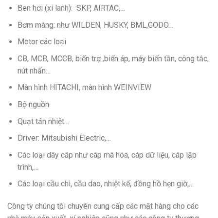
Ben hơi (xi lanh): SKP, AIRTAC,…
Bơm màng: như WILDEN, HUSKY, BML,GODO…
Motor các loại
CB, MCB, MCCB, biến trợ ,biến áp, máy biến tần, công tắc,
nút nhấn…
Màn hình HITACHI, màn hình WEINVIEW
Bộ nguồn
Quạt tản nhiệt…
Driver: Mitsubishi Electric,…
Các loại dây cáp như cáp mã hóa, cáp dữ liệu, cáp lập
trình,…
Các loại cầu chì, cầu dao, nhiệt kế, đồng hồ hẹn giờ,…
Công ty chúng tôi chuyên cung cấp các mặt hàng cho các