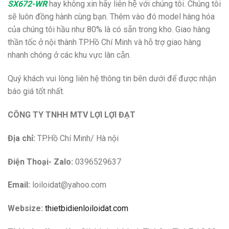
SX672-WR
hay không xin hãy liên hệ với chúng tôi. Chúng tôi
sẽ luôn đồng hành cùng bạn. Thêm vào đó model hàng hóa
của chúng tôi hầu như 80% là có sẵn trong kho. Giao hàng
thần tốc ở nội thành TP.Hồ Chí Minh và hỗ trợ giao hàng
nhanh chóng ở các khu vực lân cận.
Quý khách vui lòng liên hệ thông tin bên dưới để được nhận
báo giá tốt nhất.
CÔNG TY TNHH MTV LỢI LỢI ĐẠT
Địa chỉ:
TP.Hồ Chí Minh/ Hà nội
Điện Thoại- Zalo:
0396529637
Email:
loiloidat@yahoo.com
Websize:
thietbidienloiloidat.com