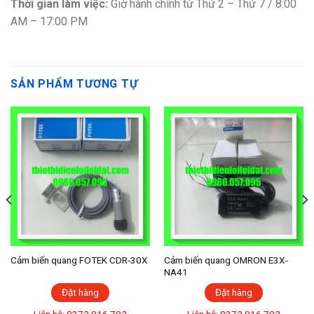
Thời gian làm việc:
Giờ hành chính từ Thứ 2 – Thứ 7 / 8:00
AM – 17:00 PM
SẢN PHẨM TƯƠNG TỰ
Cảm biến quang FOTEK CDR-30X
Cảm biến quang OMRON E3X-
NA41
Đặt hàng
Đặt hàng
Liên hệ: 0372 016 792
Liên hệ: 0372 016 792