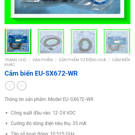
TRANG CHỦ
/
SẢN PHẨM
/
SẢN PHẨM TỰ ĐỘNG HOÁ
/
CẢM BIẾN
KHÁC
Cảm biến EU-SX672-WR
Thông tin sản phẩm: Model EU-SX672-WR
Công suất đầu vào: 12-24 VDC
Cường độ dòng điện tiêu thụ: 35 mA
Tần số hoạt động: 10.525 GHz