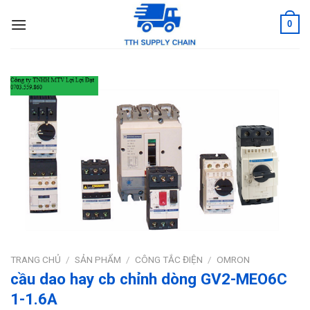
Skip
0
to
content
TRANG CHỦ
/
SẢN PHẨM
/
CÔNG TẮC ĐIỆN
/
OMRON
cầu dao hay cb chỉnh dòng GV2-MEO6C
1-1.6A