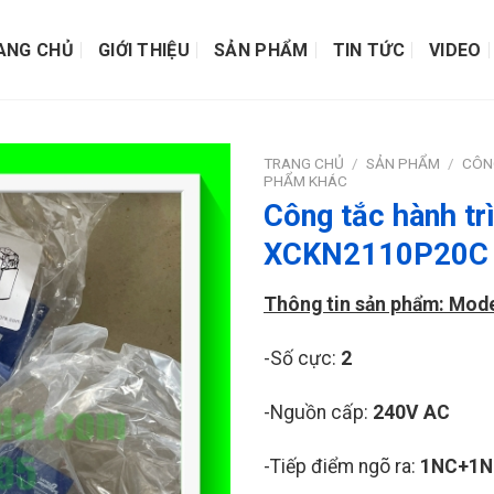
ANG CHỦ
GIỚI THIỆU
SẢN PHẨM
TIN TỨC
VIDEO
TRANG CHỦ
/
SẢN PHẨM
/
CÔN
PHẨM KHÁC
Công tắc hành tr
XCKN2110P20C
Thông tin sản phẩm: Mo
-Số cực:
2
-Nguồn cấp:
240V AC
-Tiếp điểm ngõ ra:
1NC+1N