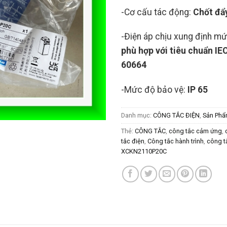
-Cơ cấu tác động:
Chốt đẩ
-Điện áp chịu xung định mứ
phù hợp với tiêu chuẩn IE
60664
-Mức độ bảo vệ:
IP 65
Danh mục:
CÔNG TẮC ĐIỆN
,
Sản Phẩ
Thẻ:
CÔNG TẮC
,
công tắc cảm ứng
,
tắc điện
,
Công tắc hành trình
,
công t
XCKN2110P20C