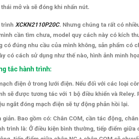
 thái mở và sẽ đóng khi nhấn nút.
 trình
XCKN2110P20C
.
Nhưng chúng ta rất có nhiê
 mình cần tìm chưa, model quy cách này có kích 
̣ng có đúng nhu cầu của mình không, sản phẩm có chế
ày có cách sử dụng như thế nào,
hình ảnh minh họ
g tắc hành trình:
ch điện ở trong lưới điện. Nếu đối với các loại cô
ình sẽ được tương tác với 1 bộ điều khiển và Reley.
iệu ngắt đóng mạch điện sẽ tự động phản hồi lại.
ơn giản. Bao gồm có: Chân COM, cần tác động, châ
h trình là: Ở điều kiện bình thường, tiếp điểm gi
 động, tiếp điểm giữa chân NC + chân COM sẽ chuyể