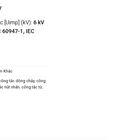
y
c [Uimp] (kV):
6 kV
C 60947-1, IEC
m Khác
công tắc dòng chảy
,
công
ắc nút nhấn
,
công tắc từ
,