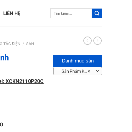
Tìm
LIÊN HỆ
kiếm:
G TẮC ĐIỆN
/
SẢN
ình
Danh mục sản
Sản Phẩm Khác
×
phẩm
del: XCKN2110P20C
O