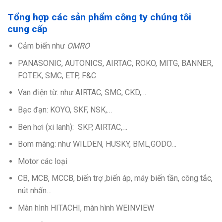
Tổng hợp các sản phẩm công ty chúng tôi
cung cấp
Cảm biến như
OMRO
PANASONIC, AUTONICS, AIRTAC, ROKO, MITG, BANNER,
FOTEK, SMC, ETP, F&C
Van điện từ: như AIRTAC, SMC, CKD,…
Bạc đạn: KOYO, SKF, NSK,…
Ben hơi (xi lanh): SKP, AIRTAC,…
Bơm màng: như WILDEN, HUSKY, BML,GODO…
Motor các loại
CB, MCB, MCCB, biến trợ ,biến áp, máy biến tần, công tắc,
nút nhấn…
Màn hình HITACHI, màn hình WEINVIEW