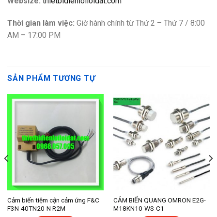
Websize:
thietbidienloiloidat.com
Thời gian làm việc:
Giờ hành chính từ Thứ 2 – Thứ 7 / 8:00
AM – 17:00 PM
SẢN PHẨM TƯƠNG TỰ
Cảm biến tiệm cận cảm ứng F&C
CẢM BIẾN QUANG OMRON E2G-
F3N-40TN20-N R2M
M18KN10-WS-C1