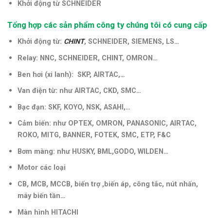
Khởi động từ SCHNEIDER
Tổng hợp các sản phẩm công ty chúng tôi có cung cấp
Khởi động từ:
CHINT
, SCHNEIDER, SIEMENS, LS…
Relay: NNC, SCHNEIDER, CHINT, OMRON…
Ben hơi (xi lanh): SKP, AIRTAC,…
Van điện từ: như AIRTAC, CKD, SMC…
Bạc đạn: SKF, KOYO, NSK, ASAHI,…
Cảm biến: như OPTEX, OMRON, PANASONIC, AIRTAC,
ROKO, MITG, BANNER, FOTEK, SMC, ETP, F&C
Bơm màng: như HUSKY, BML,GODO, WILDEN…
Motor các loại
CB, MCB, MCCB, biến trợ ,biến áp, công tắc, nút nhấn,
máy biến tần
…
Màn hình HITACHI