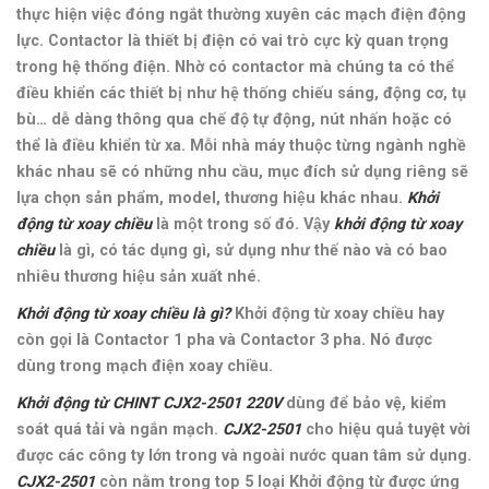
thực hiện việc đóng ngắt thường xuyên các mạch điện động
lực. Contactor là thiết bị điện có vai trò cực kỳ quan trọng
trong hệ thống điện. Nhờ có contactor mà chúng ta có thể
điều khiển các thiết bị như hệ thống chiếu sáng, động cơ, tụ
bù… dễ dàng thông qua chế độ tự động, nút nhấn hoặc có
thể là điều khiển từ xa
. Mỗi nhà máy thuộc từng ngành nghề
khác nhau sẽ có những nhu cầu, mục đích sử dụng riêng sẽ
lựa chọn sản phẩm, model, thương hiệu khác nhau.
Khởi
động từ
xoay chiều
là một trong số đó. Vậy
khởi động từ xoay
chiều
là gì, có tác dụng gì, sử dụng như thế nào và có bao
nhiêu thương hiệu sản xuất nhé.
Khởi động từ xoay chiều là gì?
Khởi động từ xoay chiều hay
còn gọi là Contactor 1 pha và Contactor 3 pha. Nó được
dùng trong mạch điện xoay chiều.
Khởi động từ
CHINT CJX2-2501 220V
dùng để bảo vệ, kiểm
soát quá tải và ngắn mạch.
CJX2-2501
cho hiệu quả tuyệt vời
được các công ty lớn trong và ngoài nước quan tâm sử dụng.
CJX2-2501
còn n
ằm trong top 5 loại Khởi động từ được ứng