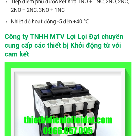
Tiếp điểm phụ được kết hợp 1NO + 1NC, 2NO, 2NC,
2NO + 2NC, 3NO + 1NC
Nhiệt độ hoạt động -5 đến +40 ℃
Công ty TNHH MTV Lợi Lợi Đạt chuyên
cung cấp các thiết bị Khởi động từ với
cam kết