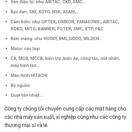
Van điện từ: như AIRTAC, CKD, SMC…
Bạc đạn: SKF, KOYO, NSK, ASAHI,…
Cảm biến: như OPTEX, OMRON, PANASONIC, AIRTAC,
ROKO, MITG, BANNER, FOTEK, SMC, ETP, F&C
Bơm màng: như HUSKY, BML,GODO, WILDEN…
Motor các loại
CB, MCB, MCCB, biến trợ ,biến áp, công tắc, nút nhấn,
máy biến tần
…
Màn hình HITACHI
Bộ nguồn
Quạt tản nhiệt…
Công ty chúng tôi chuyên cung cấp các mặt hàng cho
các nhà máy sản xuất, xí nghiệp cũng như các công ty
thương mại sỉ và lẻ.