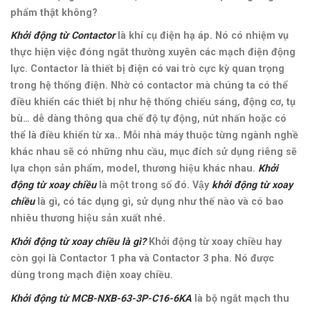
phẩm thật không
?
Khởi động từ Contactor
là khí cụ điện hạ áp. Nó có nhiệm vụ
thực hiện việc đóng ngắt thường xuyên các mạch điện động
lực. Contactor là thiết bị điện có vai trò cực kỳ quan trọng
trong hệ thống điện. Nhờ có contactor mà chúng ta có thể
điều khiển các thiết bị như hệ thống chiếu sáng, động cơ, tụ
bù… dễ dàng thông qua chế độ tự động, nút nhấn hoặc có
thể là điều khiển từ xa.
. Mỗi nhà máy thuộc từng ngành nghề
khác nhau sẽ có những nhu cầu, mục đích sử dụng riêng sẽ
lựa chọn sản phẩm, model, thương hiệu khác nhau.
Khởi
động từ
xoay chiều
là một trong số đó. Vậy
khởi động từ xoay
chiều
là gì, có tác dụng gì, sử dụng như thế nào và có bao
nhiêu thương hiệu sản xuất nhé.
Khởi động từ xoay chiều là gì?
Khởi động từ xoay chiều hay
còn gọi là Contactor 1 pha và Contactor 3 pha. Nó được
dùng trong mạch điện xoay chiều.
Khởi động từ
MCB-NXB-63-3P-C16-6KA
là bộ ngắt mạch thu