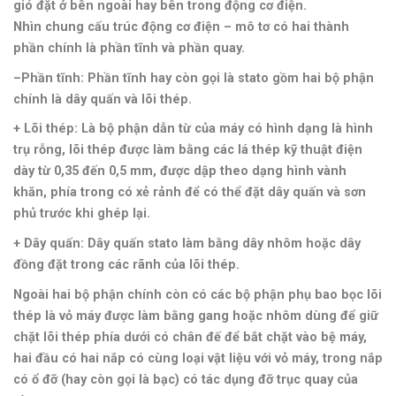
gió đặt ở bên ngoài hay bên trong động cơ điện.
Nhìn chung cấu trúc động cơ điện – mô tơ có hai thành
phần chính là phần tĩnh và phần quay.
–
Phần tĩnh
:
Phần tĩnh hay còn gọi là stato gồm hai bộ phận
chính là dây quấn và lõi thép.
+ Lõi thép:
Là bộ phận dẫn từ của máy có hình dạng là hình
trụ rỗng, lõi thép được làm bằng các lá thép kỹ thuật điện
dày từ 0,35 đến 0,5 mm, được dập theo dạng hình vành
khăn, phía trong có xẻ rảnh để có thể đặt dây quấn và sơn
phủ trước khi ghép lại.
+ Dây quấn:
Dây quấn stato làm bằng dây nhôm hoặc dây
đồng đặt trong các rãnh của lõi thép.
Ngoài hai bộ phận chính còn có các bộ phận phụ bao bọc lõi
thép là vỏ máy được làm bằng gang hoặc nhôm dùng để giữ
chặt lõi thép phía dưới có chân đế để bắt chặt vào bệ máy,
hai đầu có hai nắp có cùng loại vật liệu với vỏ máy, trong nắp
có ổ đỡ (hay còn gọi là bạc) có tác dụng đỡ trục quay của