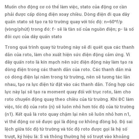
Muốn cho động cơ có thể làm việc, stato của động cơ cần
phải được cấp dòng điện xoay chiều. Dòng điện đi qua dây
quấn stato sẽ tạo ra từ trường quay với tốc độ: n=60*f/p
(vòng/phút) trong đó: f- sẽ là tần số của nguồn điện; p- là số
đôi cực của dây quấn stato
Trong quá trình quay từ trường này sẽ đi quét qua các thanh
dẫn của roto, làm cho xuất hiện sức điện động cảm ứng. Vì
dây quấn roto là kín mạch nên sức điện động này làm tạo ra
dòng điện trong các thanh dẫn của roto. Các thanh dẫn mà
có dòng điện lại nằm trong từ trường, nên sẽ tương tác lẫn
nhau, tạo ra lực điện từ đặt vào các thanh dẫn. Tổng hợp các
lực này lại sẽ tạo ra moment quay đối với trục roto, làm cho
roto chuyển động quay theo chiều của từ trường.
Khi ĐC làm
việc, tốc độ của roto (n) sẽ luôn nhỏ hơn tốc độ của từ trường
(n1).
Kết quả là roto quay chậm lại nên sẽ luôn nhỏ hơn n1,
vì thế động cơ sẽ được gọi là động cơ không đồng bộ.
Độ sai
lệch giữa tốc độ từ trường và tốc độ roto được gọi là hệ số
trượt, ký hiệu là: S và t
hông thường hệ số trượt vào khoảng