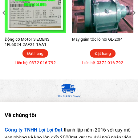
Động cơ Motor SIEMENS
Máy giảm tốc lò hơi GL-20P
1FL6024-2AF21-1AA1
Đặt hàng
Đặt hàng
Liên hệ: 0372 016 792
Liên hệ: 0372 016 792
Về chúng tôi
Công ty TNHH Lợi Lợi Đạt
thành lập năm 2016 với quy mô
văn phòng và kho lên đến 2000m², quy tụ đội ngũ nhân viên