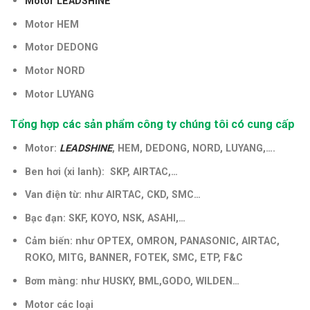
Motor LEADSHINE
Motor HEM
Motor DEDONG
Motor NORD
Motor LUYANG
Tổng hợp các sản phẩm công ty chúng tôi có cung cấp
Motor:
LEADSHINE
, HEM, DEDONG, NORD, LUYANG,….
Ben hơi (xi lanh): SKP, AIRTAC,…
Van điện từ: như AIRTAC, CKD, SMC…
Bạc đạn: SKF, KOYO, NSK, ASAHI,…
Cảm biến: như OPTEX, OMRON, PANASONIC, AIRTAC,
ROKO, MITG, BANNER, FOTEK, SMC, ETP, F&C
Bơm màng: như HUSKY, BML,GODO, WILDEN…
Motor các loại