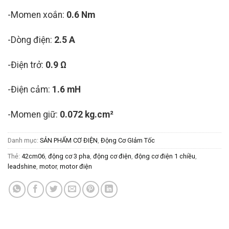
-Momen xoắn:
0.6 Nm
-Dòng điện:
2.5 A
-Điện trở:
0.9 Ω
-Điện cảm:
1.6 mH
-Momen giữ:
0.072 kg.cm²
Danh mục:
SẢN PHẨM CƠ ĐIỆN
,
Động Cơ GIảm Tốc
Thẻ:
42cm06
,
động cơ 3 pha
,
động cơ điện
,
động cơ điện 1 chiều
,
leadshine
,
motor
,
motor điện