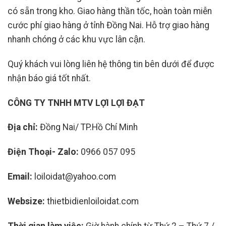
có sẵn trong kho. Giao hàng thần tốc, hoàn toàn miễn
cước phí giao hàng ở tỉnh Đồng Nai. Hỗ trợ giao hàng
nhanh chóng ở các khu vực lân cận.
Quý khách vui lòng liên hệ thông tin bên dưới để được
nhận báo giá tốt nhất.
CÔNG TY TNHH MTV LỢI LỢI ĐẠT
Địa chỉ:
Đồng Nai/ TP.Hồ Chí Minh
Điện Thoại- Zalo:
0966 057 095
Email:
loiloidat@yahoo.com
Websize:
thietbidienloiloidat.com
Thời gian làm việc:
Giờ hành chính từ Thứ 2 – Thứ 7 /