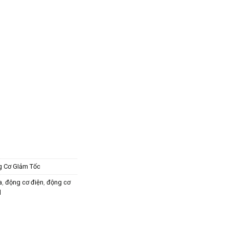
 Cơ GIảm Tốc
a
,
động cơ điện
,
động cơ
d