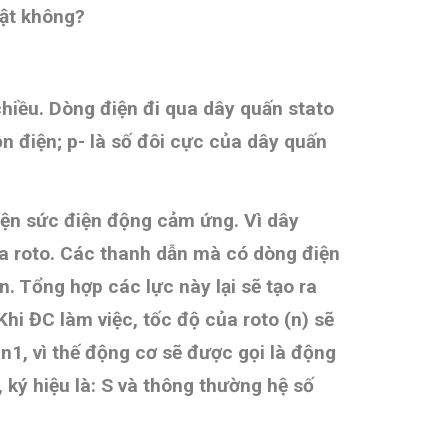
thật không?
hiều. Dòng điện đi qua dây quấn stato
ồn điện; p- là số đôi cực của dây quấn
hiện sức điện động cảm ứng. Vì dây
ủa roto. Các thanh dẫn mà có dòng điện
n. Tổng hợp các lực này lại sẽ tạo ra
Khi ĐC làm việc, tốc độ của roto (n) sẽ
 n1, vì thế động cơ sẽ được gọi là động
ký hiệu là: S và t
hông thường hệ số