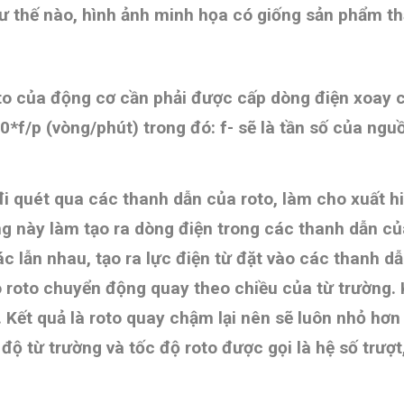
hư thế nào, hình ảnh minh họa có giống sản phẩm 
to của động cơ cần phải được cấp dòng điện xoay c
60*f/p (vòng/phút) trong đó: f- sẽ là tần số của ngu
đi quét qua các thanh dẫn của roto, làm cho xuất 
ng này làm tạo ra dòng điện trong các thanh dẫn c
ác lẫn nhau, tạo ra lực điện từ đặt vào các thanh dẫ
o roto chuyển động quay theo chiều của từ trường.
.
Kết quả là roto quay chậm lại nên sẽ luôn nhỏ hơn
độ từ trường và tốc độ roto được gọi là hệ số trượt, 