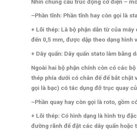
Nhìn chung cấu trúc động cơ điện – mô 
–
Phần tĩnh
:
Phần tĩnh hay còn gọi là st
+ Lõi thép:
Là bộ phận dẫn từ của máy có
đến 0,5 mm, được dập theo dạng hình và
+ Dây quấn:
Dây quấn stato làm bằng d
Ngoài hai bộ phận chính còn có các bộ
thép phía dưới có chân đế để bắt chặt v
gọi là bạc) có tác dụng đỡ trục quay củ
–
Phần quay
h
ay còn gọi là roto, gồm có
+ Lõi thép:
Có hình dạng là hình trụ đặc
đường rãnh để đặt các dây quấn hoặc th