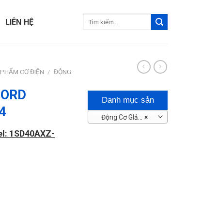
Tìm
LIÊN HỆ
kiếm:
 PHẨM CƠ ĐIỆN
/
ĐỘNG
NORD
Danh mục sản
4
Động Cơ GIảm Tốc
×
phẩm
el: 1SD40AXZ-