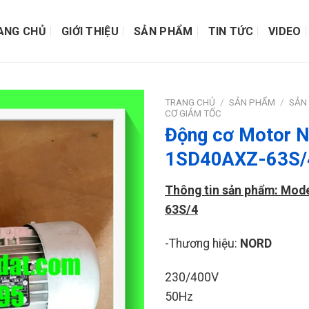
ANG CHỦ
GIỚI THIỆU
SẢN PHẨM
TIN TỨC
VIDEO
TRANG CHỦ
/
SẢN PHẨM
/
SẢN
CƠ GIẢM TỐC
Động cơ Motor 
1SD40AXZ-63S/
Thông tin sản phẩm: Mod
63S/4
-Thương hiệu:
NORD
230/400V
50Hz