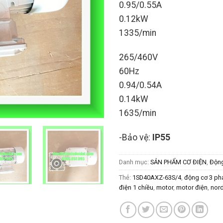
0.95/0.55A
0.12kW
1335/min
265/460V
60Hz
0.94/0.54A
0.14kW
1635/min
-Bảo vệ:
IP55
Danh mục:
SẢN PHẨM CƠ ĐIỆN
,
Động
Thẻ:
1SD40AXZ-63S/4
,
động cơ 3 ph
điện 1 chiều
,
motor
,
motor điện
,
nor