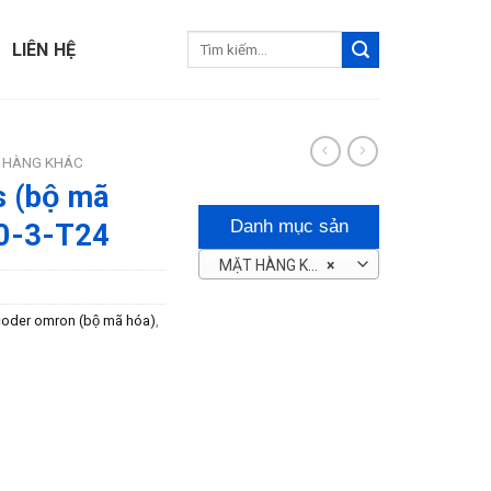
Tìm
LIÊN HỆ
kiếm:
 HÀNG KHÁC
 (bộ mã
Danh mục sản
00-3-T24
MẶT HÀNG KHÁC
×
phẩm
oder omron (bộ mã hóa)
,