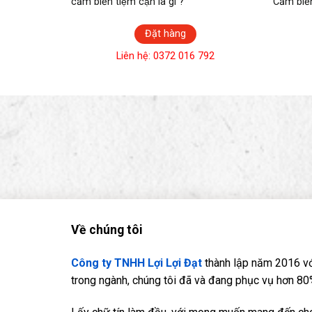
4V210-08
cảm biến tiệm cận là gì ?
Cảm biế
Đặt hàng
792
Liên hệ: 0372 016 792
Về chúng tôi
Công ty TNHH Lợi Lợi Đạt
thành lập năm 2016 vớ
trong ngành, chúng tôi đã và đang phục vụ hơn 80%