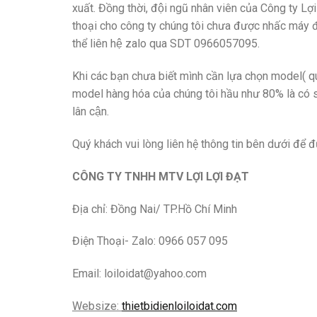
xuất. Đồng thời, đội ngũ nhân viên của Công ty Lợi Lơ
thoại cho công ty chúng tôi chưa được nhấc máy điện
thể liên hệ zalo qua SDT 0966057095.
Khi các bạn chưa biết mình cần lựa chọn model( q
model hàng hóa của chúng tôi hầu như 80% là có să
lân cận.
Quý khách vui lòng liên hệ thông tin bên dưới để đ
CÔNG TY TNHH MTV LỢI LỢI ĐẠT
Địa chỉ: Đồng Nai/ TP.Hồ Chí Minh
Điện Thoại- Zalo: 0966 057 095
Email: loiloidat@yahoo.com
Websize:
thietbidienloiloidat.com