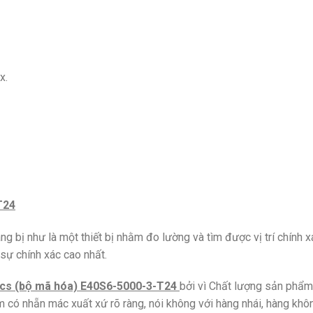
x.
T24
g bị như là một thiết bị nhằm đo lường và tìm được vị trí chính x
ự chính xác cao nhất.
cs (bộ mã hóa) E40S6-5000-3-T24
bởi vì Chất lượng sản phẩm
̉m có nhẵn mác xuất xứ rõ ràng, nói không với hàng nhái, hàng kh