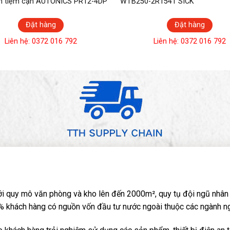
n tiệm cận AUTONICS PR12-4DP
WTB250-2R1541 SICK
Đặt hàng
Đặt hàng
Liên hệ: 0372 016 792
Liên hệ: 0372 016 792
i quy mô văn phòng và kho lên đến 2000m², quy tụ đội ngũ nhân 
 khách hàng có nguồn vốn đầu tư nước ngoài thuộc các ngành nghề: 