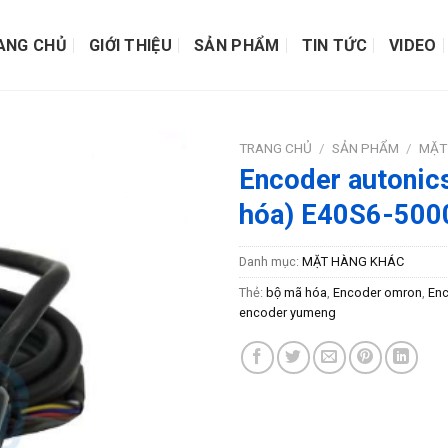
ANG CHỦ
GIỚI THIỆU
SẢN PHẨM
TIN TỨC
VIDEO
TRANG CHỦ
/
SẢN PHẨM
/
MẶT
Encoder autonics
hóa) E40S6-50
Danh mục:
MẶT HÀNG KHÁC
Thẻ:
bộ mã hóa
,
Encoder omron
,
Enc
encoder yumeng