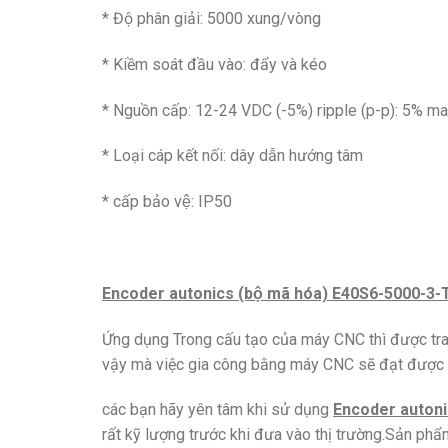
* Độ phân giải: 5000 xung/vòng
* Kiềm soát đầu vào: đẩy và kéo
* Nguồn cấp: 12-24 VDC (-5%) ripple (p-p): 5% ma
* Loại cáp kết nối: dây dẫn hướng tâm
* cấp bảo vệ: IP50
Encoder autonics (bộ mã hóa) E40S6-5000-3-
Ứng dụng Trong cấu tạo của máy CNC thì được tran
vậy mà việc gia công bằng máy CNC sẽ đạt được s
các bạn hãy yên tâm khi sử dụng
Encoder autoni
rất kỹ lượng trước khi đưa vào thị trường.Sản phâ