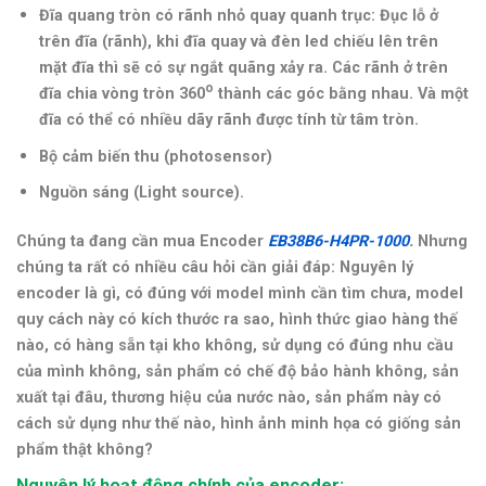
Đĩa quang tròn có rãnh nhỏ quay quanh trục: Đục lỗ ở
trên đĩa (rãnh), khi đĩa quay và đèn led chiếu lên trên
mặt đĩa thì sẽ có sự ngắt quãng xảy ra. Các rãnh ở trên
o
đĩa chia vòng tròn 360
thành các góc bằng nhau. Và một
đĩa có thể có nhiều dãy rãnh được tính từ tâm tròn.
Bộ cảm biến thu (photosensor)
Nguồn sáng (Light source).
Chúng ta đang cần mua Encoder
EB38B6-H4PR-1000
.
Nhưng
chúng ta rất có nhiều câu hỏi cần giải đáp: Nguyên lý
encoder là gì, có đúng với model mình cần tìm chưa, model
quy cách này có kích thước ra sao, hình thức giao hàng thế
nào, có hàng sẵn tại kho không, sử dụng có đúng nhu cầu
của mình không, sản phẩm có chế độ bảo hành không, sản
xuất tại đâu, thương hiệu của nước nào, sản phẩm này có
cách sử dụng như thế nào,
hình ảnh minh họa có giống sản
phẩm thật không
?
Nguyên lý hoạt động chính của encoder: