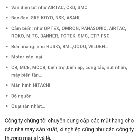
Van điện từ: như AIRTAC, CKD, SMC…
Bạc đạn: SKF, KOYO, NSK, ASAHI,…
Cảm biến: như OPTEX, OMRON, PANASONIC, AIRTAC,
ROKO, MITG, BANNER, FOTEK, SMC, ETP, F&C
Bơm màng: như HUSKY, BML,GODO, WILDEN…
Motor các loại
CB, MCB, MCCB, biến trợ ,biến áp, công tắc, nút nhấn,
máy biến tần
…
Màn hình HITACHI
Bộ nguồn
Quạt tản nhiệt…
Công ty chúng tôi chuyên cung cấp các mặt hàng cho
các nhà máy sản xuất, xí nghiệp cũng như các công ty
thương mại sỉ và lẻ.