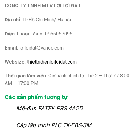
CÔNG TY TNHH MTV LỢI LỢI ĐẠT
Địa chỉ:
TP.Hồ Chí Minh/ Hà nội
Điện Thoại- Zalo:
0966057095
Email:
loiloidat@yahoo.com
Websize:
thietbidienloiloidat.com
Thời gian làm việc:
Giờ hành chính từ Thứ 2 – Thứ 7 / 8:00
AM – 17:00 PM
Các sản phẩm tương tự
Mô-đun FATEK FBS 4A2D
Cáp lập trình PLC TK-FBS-3M