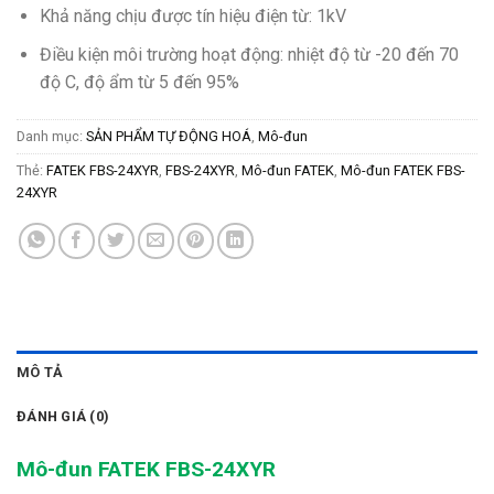
Khả năng chịu được tín hiệu điện từ: 1kV
Điều kiện môi trường hoạt động: nhiệt độ từ -20 đến 70
độ C, độ ẩm từ 5 đến 95%
Danh mục:
SẢN PHẨM TỰ ĐỘNG HOÁ
,
Mô-đun
Thẻ:
FATEK FBS-24XYR
,
FBS-24XYR
,
Mô-đun FATEK
,
Mô-đun FATEK FBS-
24XYR
MÔ TẢ
ĐÁNH GIÁ (0)
Mô-đun FATEK FBS-24XYR