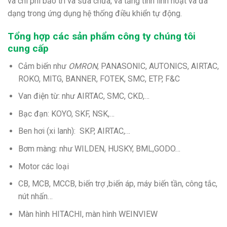
và chi phí bảo trì và sửa chữa, và tăng tính linh hoạt và đa
dạng trong ứng dụng hệ thống điều khiển tự động.
Tổng hợp các sản phẩm công ty chúng tôi
cung cấp
Cảm biến như
OMRON
, PANASONIC, AUTONICS, AIRTAC,
ROKO, MITG, BANNER, FOTEK, SMC, ETP, F&C
Van điện từ: như AIRTAC, SMC, CKD,…
Bạc đạn: KOYO, SKF, NSK,…
Ben hơi (xi lanh): SKP, AIRTAC,…
Bơm màng: như WILDEN, HUSKY, BML,GODO…
Motor các loại
CB, MCB, MCCB, biến trợ ,biến áp, máy biến tần, công tắc,
nút nhấn…
Màn hình HITACHI, màn hình WEINVIEW