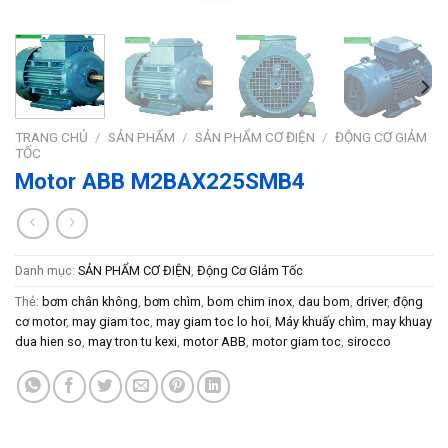
TRANG CHỦ
/
SẢN PHẨM
/
SẢN PHẨM CƠ ĐIỆN
/
ĐỘNG CƠ GIẢM
TỐC
Motor ABB M2BAX225SMB4
Danh mục:
SẢN PHẨM CƠ ĐIỆN
,
Động Cơ GIảm Tốc
Thẻ:
bơm chân không
,
bơm chìm
,
bom chim inox
,
dau bom
,
driver
,
động
cơ motor
,
may giam toc
,
may giam toc lo hoi
,
Máy khuấy chìm
,
may khuay
dua hien so
,
may tron tu kexi
,
motor ABB
,
motor giam toc
,
sirocco