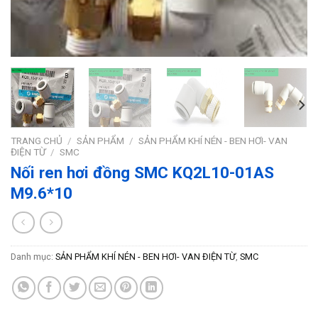
TRANG CHỦ
/
SẢN PHẨM
/
SẢN PHẨM KHÍ NÉN - BEN HƠI- VAN
ĐIỆN TỪ
/
SMC
Nối ren hơi đồng SMC KQ2L10-01AS
M9.6*10
Danh mục:
SẢN PHẨM KHÍ NÉN - BEN HƠI- VAN ĐIỆN TỪ
,
SMC