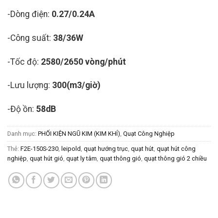
-Dòng điện:
0.27/0.24A
-Công suất:
38/36W
-Tốc độ:
2580/2650 vòng/phút
-Lưu lượng:
300(m3/giờ)
-Độ ồn:
58dB
Danh mục:
PHỐI KIỆN NGŨ KIM (KIM KHÍ)
,
Quạt Công Nghiệp
Thẻ:
F2E-150S-230
,
leipold
,
quạt hướng trục
,
quạt hút
,
quạt hút công
nghiệp
,
quạt hút gió
,
quạt ly tâm
,
quạt thông gió
,
quạt thông gió 2 chiều