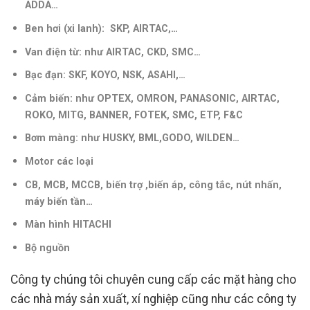
ADDA…
Ben hơi (xi lanh): SKP, AIRTAC,…
Van điện từ: như AIRTAC, CKD, SMC…
Bạc đạn: SKF, KOYO, NSK, ASAHI,…
Cảm biến: như OPTEX, OMRON, PANASONIC, AIRTAC,
ROKO, MITG, BANNER, FOTEK, SMC, ETP, F&C
Bơm màng: như HUSKY, BML,GODO, WILDEN…
Motor các loại
CB, MCB, MCCB, biến trợ ,biến áp, công tắc, nút nhấn,
máy biến tần
…
Màn hình HITACHI
Bộ nguồn
Công ty chúng tôi chuyên cung cấp các mặt hàng cho
các nhà máy sản xuất, xí nghiệp cũng như các công ty