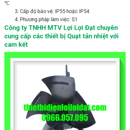
℃
3. Cấp độ bảo vệ: IP55 hoặc IP54
4. Phương pháp làm việc: S1
Công ty TNHH MTV Lợi Lợi Đạt chuyên
cung cấp các thiết bị Quạt tản nhiệt với
cam kết