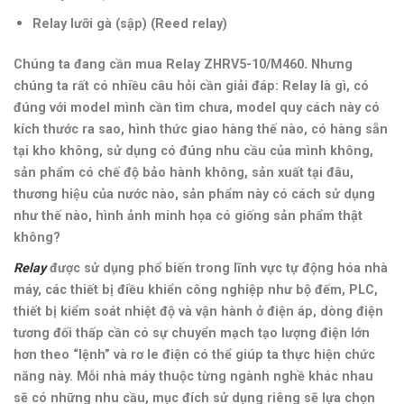
Relay lưỡi gà (sập) (Reed relay)
Chúng ta đang cần mua Relay ZHRV5-10/M460
.
Nhưng
chúng ta rất có nhiều câu hỏi cần giải đáp: Relay là gì, có
đúng với model mình cần tìm chưa, model quy cách này có
kích thước ra sao, hình thức giao hàng thế nào, có hàng sẵn
tại kho không, sử dụng có đúng nhu cầu của mình không,
sản phẩm có chế độ bảo hành không, sản xuất tại đâu,
thương hiệu của nước nào, sản phẩm này có cách sử dụng
như thế nào,
hình ảnh minh họa có giống sản phẩm thật
không
?
Relay
được sử dụng phổ biến trong lĩnh vực tự động hóa nhà
máy, các thiết bị điều khiển công nghiệp như bộ đếm, PLC,
thiết bị kiểm soát nhiệt độ và vận hành ở điện áp, dòng điện
tương đối thấp cần có sự chuyển mạch tạo lượng điện lớn
hơn theo “lệnh” và rơ le điện có thể giúp ta thực hiện chức
năng này
. Mỗi nhà máy thuộc từng ngành nghề khác nhau
sẽ có những nhu cầu, mục đích sử dụng riêng sẽ lựa chọn