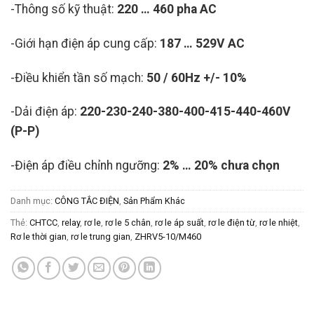
-Thông số kỹ thuật:
220 … 460 pha AC
-Giới hạn điện áp cung cấp:
187 … 529V AC
-Điều khiển tần số mạch:
50 / 60Hz +/- 10%
-Dải điện áp:
220-230-240-380-400-415-440-460V
(P-P)
-Điện áp điều chỉnh ngưỡng:
2% … 20% chưa chọn
Danh mục:
CÔNG TẮC ĐIỆN
,
Sản Phẩm Khác
Thẻ:
CHTCC
,
relay
,
rơ le
,
rơ le 5 chân
,
rơ le áp suất
,
rơ le điện từ
,
rơ le nhiệt
,
Rơ le thời gian
,
rơ le trung gian
,
ZHRV5-10/M460