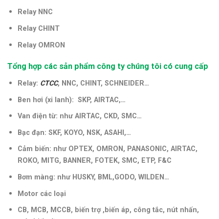
Relay NNC
Relay CHINT
Relay OMRON
Tổng hợp các sản phẩm công ty chúng tôi có cung cấp
Relay:
CTCC
, NNC, CHINT, SCHNEIDER…
Ben hơi (xi lanh): SKP, AIRTAC,…
Van điện từ: như AIRTAC, CKD, SMC…
Bạc đạn: SKF, KOYO, NSK, ASAHI,…
Cảm biến: như OPTEX, OMRON, PANASONIC, AIRTAC,
ROKO, MITG, BANNER, FOTEK, SMC, ETP, F&C
Bơm màng: như HUSKY, BML,GODO, WILDEN…
Motor các loại
CB, MCB, MCCB, biến trợ ,biến áp, công tắc, nút nhấn,