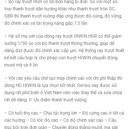
– Bộ ray trượt HGR có tới bốn hàng bi đơn. So với một số
loại thanh trượt dẫn hướng khác như thanh trượt tròn SC,
SBR thì thanh trượt vuông đáp ứng được độ cứng, độ vững,
độ chính xác và tải trọng nặng gấp 1.5 lần.
– Hệ số ma sát của dòng ray trượt HIWIN HGR có thể giảm
xuống 1/50 so với bộ thanh trượt thông thường, giúp dễ
dàng đạt được độ chính xác cấp μm. Hệ thống ray trượt thiết
kế kết cấu hợp lý cho phép con trượt HIWIN chuyển động
mượt mà và ít ồn.
– Với các yêu cầu chế tạo máy chính xác với chi phí thấp thì
dòng HG HIWIN là lựa chọn tốt nhất. Series này được sử
dụng rất phổ biến ở Việt Nam nên việc thay thế và sửa chữa
rất dễ dàng. II. Ưu điểm thanh trượt vuông
– Có tuổi thọ cao – Chịu tải trọng lớn – Độ cứng cao ở tất cả
các hướng – Có tốc độ cao – Có độ chính xác cao – Cấu
trúc bôi trơn đơn giản – Chuyển động thẳng mượt, ma sát