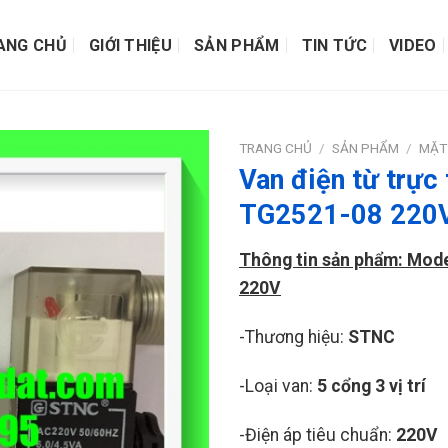
ANG CHỦ
GIỚI THIỆU
SẢN PHẨM
TIN TỨC
VIDEO
TRANG CHỦ
/
SẢN PHẨM
/
MẶT
Van điện từ trực
TG2521-08 220
Thông tin sản phẩm: Mod
220V
-Thương hiệu:
STNC
-Loại van:
5 cổng 3 vị trí
-Điện áp tiêu chuẩn:
220V