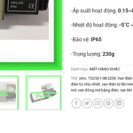
-Áp suất hoạt động:
0.15~
-Nhiệt độ hoạt động:
-5°C 
-Bảo vệ:
IP65
-Trọng lượng:
230g
Danh mục:
MẶT HÀNG KHÁC
Thẻ:
stnc
,
TG2521-08 220V
,
Van điện
điện từ chịu nhiệt
,
van điện từ khí né
mở
,
van đóng mở bằng điện
,
van khí