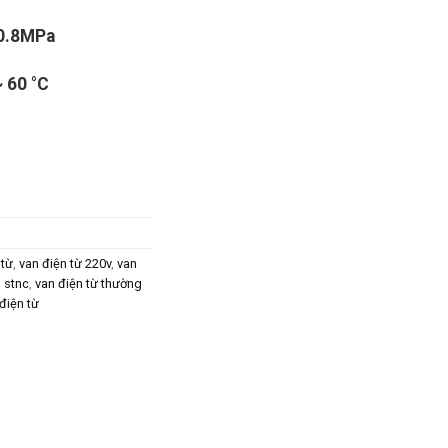
0.8MPa
~ 60 °C
 từ
,
van điện từ 220v
,
van
n stnc
,
van điện từ thường
 điện từ