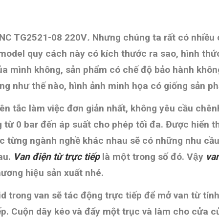
STNC TG2521-08 220V
.
Nhưng chúng ta rất có nhiều 
 model quy cách này có kích thước ra sao, hình thứ
a mình không, sản phẩm có chế độ bảo hành không, s
̣ng như thế nào,
hình ảnh minh họa có giống sản 
yên tắc làm việc đơn giản nhất, không yêu cầu chên
g từ 0 bar đến áp suất cho phép tối đa. Được hiển t
 từng ngành nghề khác nhau sẽ có những nhu cầu, 
hau.
Van điện từ trực tiếp
là một trong số đó. Vậy
van
hương hiệu sản xuất nhé.
d trong van sẽ tác động trực tiếp để mở van từ tính
iếp. Cuộn dây kéo và đẩy một trục và làm cho cửa c