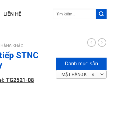
Tìm
LIÊN HỆ
kiếm:
 HÀNG KHÁC
 tiếp STNC
Danh mục sản
V
MẶT HÀNG KHÁC
×
phẩm
el: TG2521-08