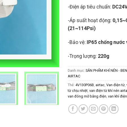
-Điện áp tiêu chuẩn:
DC24
-Áp suất hoạt động:
0,15~
(21~114Psi)
-Bảo vệ:
IP65 chống nước v
-Trọng lượng:
220g
Danh mục:
SẢN PHẨM KHÍ NÉN - BEN
AIRTAC
Thẻ:
4V130P06B
,
airtac
,
Van điện từ
,
từ chịu nhiệt
,
van điện từ khí nén airt
van đóng mở bằng điện
,
van khí điện