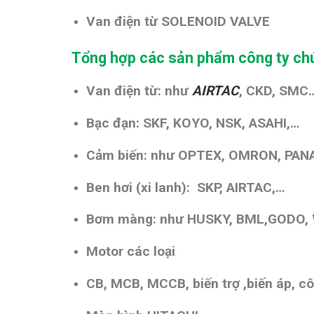
Van điện từ SOLENOID VALVE
Tổng hợp các sản phẩm công ty chú
Van điện từ: như
AIRTAC
, CKD, SMC
Bạc đạn: SKF, KOYO, NSK, ASAHI,…
Cảm biến: như OPTEX, OMRON, PANA
Ben hơi (xi lanh): SKP, AIRTAC,…
Bơm màng: như HUSKY, BML,GODO,
Motor các loại
CB, MCB, MCCB, biến trợ ,biến áp, cô