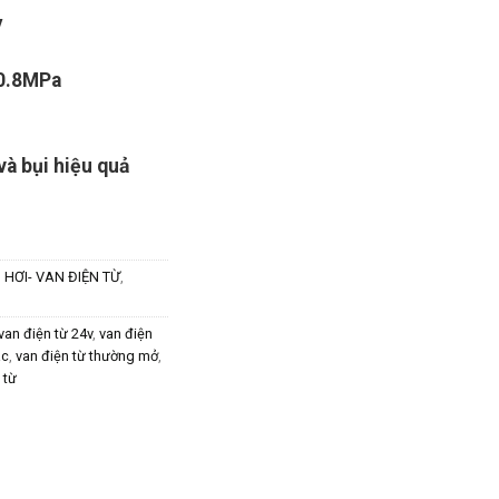
V
0.8MPa
à bụi hiệu quả
 HƠI- VAN ĐIỆN TỪ
,
van điện từ 24v
,
van điện
ac
,
van điện từ thường mở
,
 từ