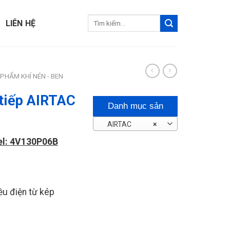
Tìm
LIÊN HỆ
kiếm:
PHẨM KHÍ NÉN - BEN
 tiếp AIRTAC
Danh mục sản
AIRTAC
×
phẩm
el: 4V130P06B
ều điện từ kép