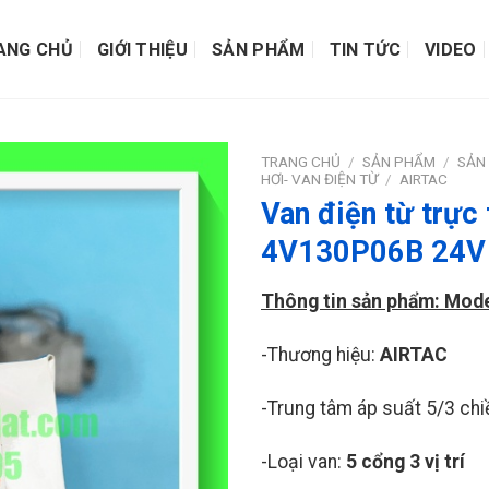
ANG CHỦ
GIỚI THIỆU
SẢN PHẨM
TIN TỨC
VIDEO
TRANG CHỦ
/
SẢN PHẨM
/
SẢN 
HƠI- VAN ĐIỆN TỪ
/
AIRTAC
Van điện từ trực
4V130P06B 24V
Thông tin sản phẩm: Mod
-Thương hiệu:
AIRTAC
-Trung tâm áp suất 5/3 chi
-Loại van:
5 cổng 3 vị trí