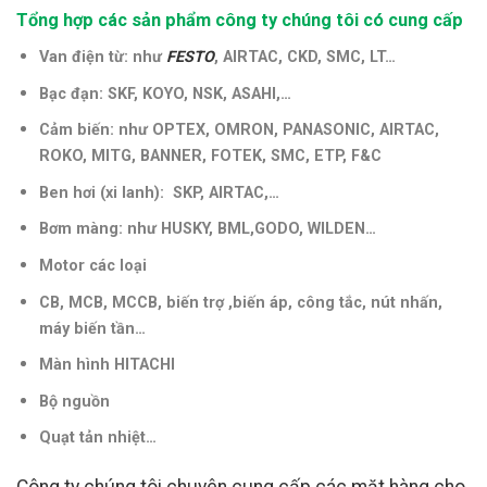
Tổng hợp các sản phẩm công ty chúng tôi có cung cấp
Van điện từ: như
FESTO
, AIRTAC, CKD, SMC, LT…
Bạc đạn: SKF, KOYO, NSK, ASAHI,…
Cảm biến: như OPTEX, OMRON, PANASONIC, AIRTAC,
ROKO, MITG, BANNER, FOTEK, SMC, ETP, F&C
Ben hơi (xi lanh): SKP, AIRTAC,…
Bơm màng: như HUSKY, BML,GODO, WILDEN…
Motor các loại
CB, MCB, MCCB, biến trợ ,biến áp, công tắc, nút nhấn,
máy biến tần
…
Màn hình HITACHI
Bộ nguồn
Quạt tản nhiệt…