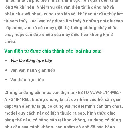
nhiều nhất và phổ biến nhất là lĩnh vực liên quan đến chất
lỏng và khí nén. Nhiệm vụ của van điện từ là đóng mở và
phân chia với nhau, cùng trộn lẫn với khí nén từ dầu thủy lực
từ bơm thủy. Loại van này được tìm thấy ở những nơi như van
cấp nước, van xả của máy giặt, hệ thống phòng cháy chữa
cháy hoặc van đảo chiều của máy điều hòa không khí 2
chiều.
Van điện từ được chia thành các loại như sau:
Van tác động trực tiếp
Van vận hành gián tiếp
Van bán trực tiếp
Chúng ta đang cần mua van điện từ FESTO VUVG-L14-M52-
AT-G18-1R8L
.
Nhưng chúng ta rất có nhiều câu hỏi cần giải
đáp: van điện từ là gì, có đúng với model mình cần tìm chưa,
model quy cách này có kích thước ra sao, hình thức giao
hàng thế nào, có hàng sẵn tại kho không, sử dụng có đúng
nhu cầu của mình không, sản phẩm có chế độ bảo hành