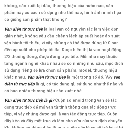
không, sản xuất tại đâu, thương hiệu của nước nào, sản
phẩm này có cách sử dụng như thế nào,
hình ảnh minh họa
có giống sản phẩm thật không
?
Van điện từ trực tiếp
là loại van có nguyên tắc làm việc đơn
giản nhất, không yêu cầu chênh lệch áp suất hoặc áp suất
vận hành tối thiểu, vì vậy chúng có thể được dùng từ 0 bar
đến áp suất cho phép tối đa. Được hiển thị là van hoạt động
2/2 thường đóng, được đóng trực tiếp.
Mỗi nhà máy thuộc
từng ngành nghề khác nhau sẽ có những nhu cầu, mục đích
sử dụng riêng sẽ lựa chọn sản phẩm, model, thương hiệu
khác nhau.
Van điện từ trực tiếp
là một trong số đó. Vậy
van
điện từ trực tiếp
là gì, có tác dụng gì, sử dụng như thế nào và
có bao nhiêu thương hiệu sản xuất nhé.
Van điện từ trực tiếp là gì?
Cuộn solenoid trong van sẽ tác
động trực tiếp để mở van từ tính thông qua tác động trực
tiếp, vì vậy chúng được gọi là van tác động trực tiếp. Cuộn
dây kéo và đẩy một trục và làm cho cửa của van dịch chuyển.
Khi không có dòng điện đi qua, cuộn dây lò xo sẽ ​​trở lại vị trí