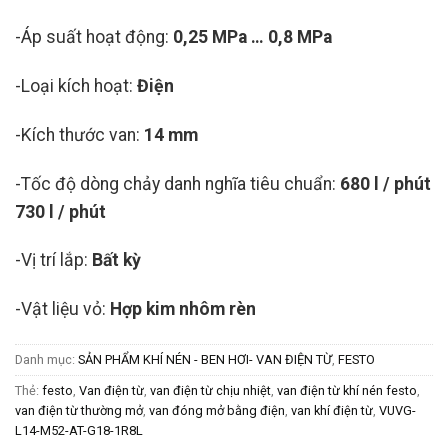
-Áp suất hoạt động:
0,25 MPa … 0,8 MPa
-Loại kích hoạt:
Điện
-Kích thước van:
14 mm
-Tốc độ dòng chảy danh nghĩa tiêu chuẩn:
680 l / phút
730 l / phút
-Vị trí lắp:
Bất kỳ
-Vật liệu vỏ:
Hợp kim nhôm rèn
Danh mục:
SẢN PHẨM KHÍ NÉN - BEN HƠI- VAN ĐIỆN TỪ
,
FESTO
Thẻ:
festo
,
Van điện từ
,
van điện từ chịu nhiệt
,
van điện từ khí nén festo
,
van điện từ thường mở
,
van đóng mở bằng điện
,
van khí điện từ
,
VUVG-
L14-M52-AT-G18-1R8L