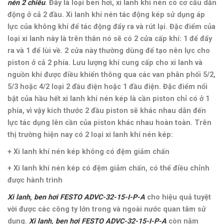
nén 2 chiều
. Đây là loại ben hơi, xi lanh khí nén có cơ cấu dẫn
động ở cả 2 đầu. Xi lanh khí nén tác động kép sử dụng áp
lực của không khí để tác động đẩy ra và rút lại. Đặc điểm của
loại xi lanh này là trên thân nó sẽ có 2 cửa cấp khí: 1 để đẩy
ra và 1 để lùi về. 2 cửa này thường dùng để tạo nên lực cho
piston ở cả 2 phía. Lưu lượng khí cung cấp cho xi lanh và
nguồn khí được điều khiển thông qua các van phân phối 5/2,
5/3 hoặc 4/2 loại 2 đầu điện hoặc 1 đầu điện. Đặc điểm nổi
bật của hầu hết xi lanh khí nén kép là cần piston chỉ có ở 1
phía, vì vậy kích thước 2 đầu piston sẽ khác nhau dẫn đến
lực tác dụng lên cần của piston khác nhau hoàn toàn. Trên
thị trường hiện nay có 2 loại xi lanh khí nén kép:
+ Xi lanh khí nén kép không có đệm giảm chấn
+ Xi lanh khí nén kép có đệm giảm chấn, có thể điều chỉnh
được hành trình
Xi lanh, ben hơi FESTO ADVC-32-15-I-P-A
cho hiệu quả tuyệt
vời được các công ty lớn trong và ngoài nước quan tâm sử
dụng.
Xi lanh, ben hơi FESTO ADVC-32-15-I-P-A
còn nằm