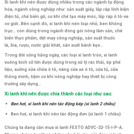
Xi lanh khí nén được dùng nhiều trong các ngành tự động
hóa, ngành công nghiệp như: sản xuất giấy, lắp ráp linh kiện
điện tử, chế biến gỗ, cơ khí chế tạo máy móc, lắp ráp ô tô-xe
cơ giới…
Bên cạnh đó, xi lanh khí nén loại nhỏ, ben không
trục… còn dùng trong ngành đóng gói nông lâm sản, chế
biến thực phẩm, dệt may công nghiệp, sản xuất thuốc
lá, bia, rượu, nước giải khát, sản xuất bánh kẹo…
Trong đời sống hằng ngày, các loại xi lanh tròn, xi lanh
vuông kích cỡ lớn được dùng trong xử lý rác thải, ép phế
liệu, xưởng sửa chữa ô tô, nâng cửa xe ô tô, cửa tủ, cửa
thông minh, tiệm cơ khí nông nghiệp hay thiết bị công
trường xây dựng…
Xi lanh khí nén được chia thành các loại như sau:
Ben hơi, xi lanh khí nén tác động kép (xi lanh 2 chiều)
Ben hơi, xi lanh khí nén tác động đơn (xi lanh 1 chiều)
Chúng ta đang cần mua xi lanh FESTO ADVC-32-15-I-P-A
.