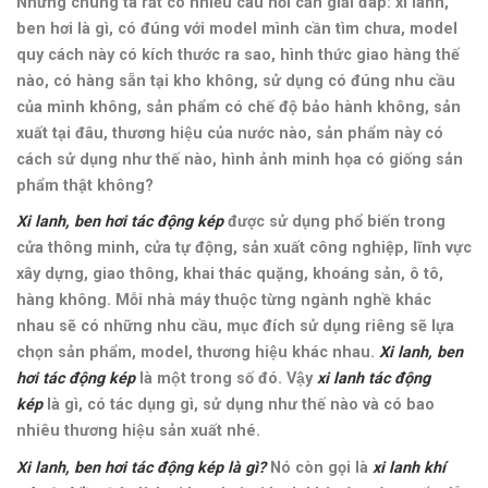
Nhưng chúng ta rất có nhiều câu hỏi cần giải đáp: xi lanh,
ben hơi là gì, có đúng với model mình cần tìm chưa, model
quy cách này có kích thước ra sao, hình thức giao hàng thế
nào, có hàng sẵn tại kho không, sử dụng có đúng nhu cầu
của mình không, sản phẩm có chế độ bảo hành không, sản
xuất tại đâu, thương hiệu của nước nào, sản phẩm này có
cách sử dụng như thế nào,
hình ảnh minh họa có giống sản
phẩm thật không
?
Xi lanh, ben hơi tác động kép
được sử dụng phổ biến trong
cửa thông minh, cửa tự động, sản xuất công nghiệp, lĩnh vực
xây dựng, giao thông, khai thác quặng, khoáng sản, ô tô,
hàng không
. Mỗi nhà máy thuộc từng ngành nghề khác
nhau sẽ có những nhu cầu, mục đích sử dụng riêng sẽ lựa
chọn sản phẩm, model, thương hiệu khác nhau.
Xi lanh, ben
hơi tác động kép
là một trong số đó. Vậy
xi lanh tác động
kép
là gì, có tác dụng gì, sử dụng như thế nào và có bao
nhiêu thương hiệu sản xuất nhé.
Xi lanh, ben hơi tác động kép là gì?
Nó còn gọi là
xi lanh khí