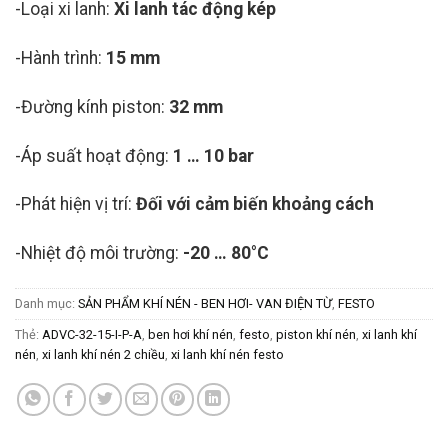
-Loại xi lanh:
Xi lanh tác động kép
-Hành trình:
15 mm
-Đường kính piston:
32 mm
-Áp suất hoạt động:
1 … 10 bar
-Phát hiện vị trí:
Đối với cảm biến khoảng cách
-Nhiệt độ môi trường:
-20 … 80°C
Danh mục:
SẢN PHẨM KHÍ NÉN - BEN HƠI- VAN ĐIỆN TỪ
,
FESTO
Thẻ:
ADVC-32-15-I-P-A
,
ben hơi khí nén
,
festo
,
piston khí nén
,
xi lanh khí
nén
,
xi lanh khí nén 2 chiều
,
xi lanh khí nén festo