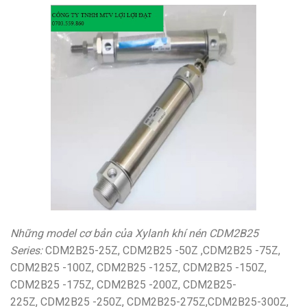
Những model cơ bản của Xylanh khí nén CDM2B25
Series:
CDM2B25-25Z, CDM2B25 -50Z ,CDM2B25 -75Z,
CDM2B25 -100Z, CDM2B25 -125Z, CDM2B25 -150Z,
CDM2B25 -175Z, CDM2B25 -200Z, CDM2B25-
225Z, CDM2B25 -250Z, CDM2B25-275Z,CDM2B25-300Z,