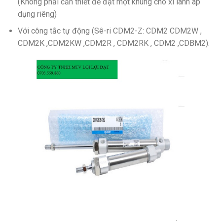
(Không phải cần thiết để đặt một khung cho xi lanh áp
dụng riêng)
Với công tắc tự động (Sê-ri CDM2-Z: CDM2 CDM2W ,
CDM2K ,CDM2KW ,CDM2R , CDM2RK , CDM2 ,CDBM2).