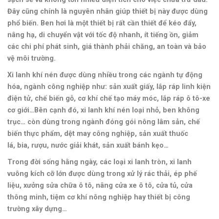
Đây cũng chính là nguyên nhân giúp thiết bị này được dùng
phổ biến. Ben hơi là một thiết bị rất cần thiết để kéo đẩy,
nâng hạ, di chuyển vật với tốc độ nhanh, ít tiếng ồn, giảm
các chi phí phát sinh, giá thành phải chăng, an toàn và bảo
vệ môi trường.
Xi lanh khí nén được dùng nhiều trong các ngành tự động
hóa, ngành công nghiệp như: sản xuất giấy, lắp ráp linh kiện
điện tử, chế biến gỗ, cơ khí chế tạo máy móc, lắp ráp ô tô-xe
cơ giới…
Bên cạnh đó, xi lanh khí nén loại nhỏ, ben không
trục… còn dùng trong ngành đóng gói nông lâm sản, chế
biến thực phẩm, dệt may công nghiệp, sản xuất thuốc
lá, bia, rượu, nước giải khát, sản xuất bánh kẹo…
Trong đời sống hằng ngày, các loại xi lanh tròn, xi lanh
vuông kích cỡ lớn được dùng trong xử lý rác thải, ép phế
liệu, xưởng sửa chữa ô tô, nâng cửa xe ô tô, cửa tủ, cửa
thông minh, tiệm cơ khí nông nghiệp hay thiết bị công
trường xây dựng…