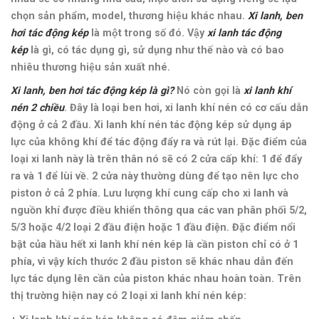
chọn sản phẩm, model, thương hiệu khác nhau.
Xi lanh, ben
hơi tác động kép
là một trong số đó. Vậy
xi lanh tác động
kép
là gì, có tác dụng gì, sử dụng như thế nào và có bao
nhiêu thương hiệu sản xuất nhé.
Xi lanh, ben hơi tác động kép là gì?
Nó còn gọi là
xi lanh khí
nén 2 chiều
. Đây là loại ben hơi, xi lanh khí nén có cơ cấu dẫn
động ở cả 2 đầu. Xi lanh khí nén tác động kép sử dụng áp
lực của không khí để tác động đẩy ra và rút lại. Đặc điểm của
loại xi lanh này là trên thân nó sẽ có 2 cửa cấp khí: 1 để đẩy
ra và 1 để lùi về. 2 cửa này thường dùng để tạo nên lực cho
piston ở cả 2 phía. Lưu lượng khí cung cấp cho xi lanh và
nguồn khí được điều khiển thông qua các van phân phối 5/2,
5/3 hoặc 4/2 loại 2 đầu điện hoặc 1 đầu điện. Đặc điểm nổi
bật của hầu hết xi lanh khí nén kép là cần piston chỉ có ở 1
phía, vì vậy kích thước 2 đầu piston sẽ khác nhau dẫn đến
lực tác dụng lên cần của piston khác nhau hoàn toàn. Trên
thị trường hiện nay có 2 loại xi lanh khí nén kép: