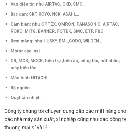
Van điện từ: như AIRTAC, CKD, SMC…
Bạc đạn: SKF, KOYO, NSK, ASAHI,…
Cảm biến: như OPTEX, OMRON, PANASONIC, AIRTAC,
ROKO, MITG, BANNER, FOTEK, SMC, ETP, F&C
Bơm màng: như HUSKY, BML,GODO, WILDEN…
Motor các loại
CB, MCB, MCCB, biến trợ ,biến áp, công tắc, nút nhấn,
máy biến tần
…
Màn hình HITACHI
Bộ nguồn
Quạt tản nhiệt…
Công ty chúng tôi chuyên cung cấp các mặt hàng cho
các nhà máy sản xuất, xí nghiệp cũng như các công ty
thương mại sỉ và lẻ.