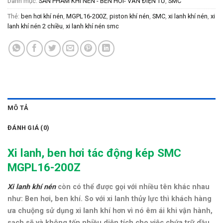
Danh mục:
SẢN PHẨM KHÍ NÉN - BEN HƠI- VAN ĐIỆN TỪ
,
SMC
Thẻ:
ben hơi khí nén
,
MGPL16-200Z
,
piston khí nén
,
SMC
,
xi lanh khí nén
,
xi
lanh khí nén 2 chiều
,
xi lanh khí nén smc
MÔ TẢ
ĐÁNH GIÁ (0)
Xi lanh, ben hơi tác động kép SMC
MGPL16-200Z
Xi lanh khí nén
còn có thể được gọi với nhiều tên khác nhau
như: Ben hơi, ben khí. So với xi lanh thủy lực thì khách hàng
ưa chuộng sử dụng xi lanh khí hơn vì nó êm ái khi vận hành,
sạch sẽ và không tốn nhiều diện tích cho việc chứa trữ dầu.