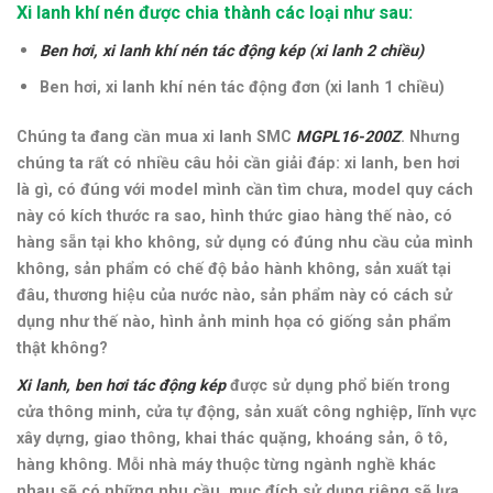
Xi lanh khí nén được chia thành các loại như sau:
Ben hơi, xi lanh khí nén tác động kép (xi lanh 2 chiều)
Ben hơi, xi lanh khí nén tác động đơn (xi lanh 1 chiều)
Chúng ta đang cần mua xi lanh SMC
MGPL16-200Z
.
Nhưng
chúng ta rất có nhiều câu hỏi cần giải đáp: xi lanh, ben hơi
là gì, có đúng với model mình cần tìm chưa, model quy cách
này có kích thước ra sao, hình thức giao hàng thế nào, có
hàng sẵn tại kho không, sử dụng có đúng nhu cầu của mình
không, sản phẩm có chế độ bảo hành không, sản xuất tại
đâu, thương hiệu của nước nào, sản phẩm này có cách sử
dụng như thế nào,
hình ảnh minh họa có giống sản phẩm
thật không
?
Xi lanh, ben hơi tác động kép
được sử dụng phổ biến trong
cửa thông minh, cửa tự động, sản xuất công nghiệp, lĩnh vực
xây dựng, giao thông, khai thác quặng, khoáng sản, ô tô,
hàng không
. Mỗi nhà máy thuộc từng ngành nghề khác
nhau sẽ có những nhu cầu, mục đích sử dụng riêng sẽ lựa