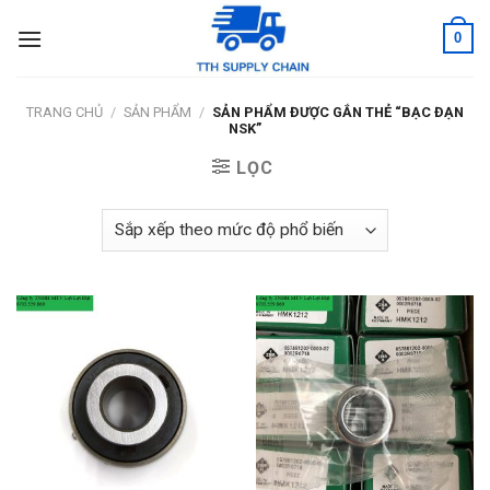
Skip
0
to
content
TRANG CHỦ
/
SẢN PHẨM
/
SẢN PHẨM ĐƯỢC GẮN THẺ “BẠC ĐẠN
NSK”
LỌC