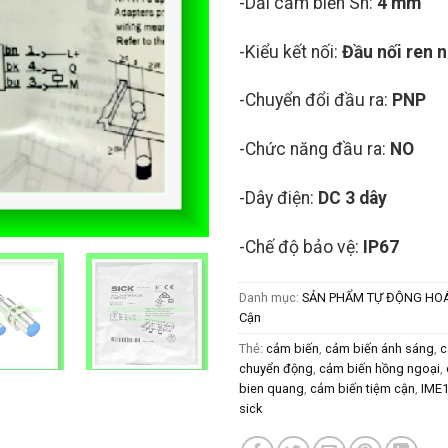
-Dải cảm biến Sn:
4 mm
-Kiểu kết nối:
Đầu nối ren 
-Chuyển đổi đầu ra:
PNP
-Chức năng đầu ra:
NO
-Dây điện:
DC 3 dây
-Chế độ bảo vệ:
IP67
Danh mục:
SẢN PHẨM TỰ ĐỘNG HO
Cận
Thẻ:
cảm biến
,
cảm biến ánh sáng
,
c
chuyển động
,
cảm biến hồng ngoại
,
bien quang
,
cảm biến tiệm cận
,
IME
sick