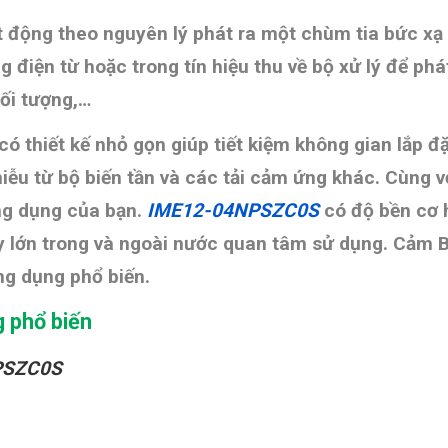
ạt động theo nguyên lý
phát ra một chùm tia bức xạ 
điện từ hoặc trong tín hiệu thu về bộ xử lý để phát h
ối tượng,…
có thiết kế nhỏ gọn giúp tiết kiệm không gian lắp đ
nhiễu từ bộ biến tần và các tải cảm ứng khác. Cùng v
ứng dụng của bạn.
IME12-04NPSZC0S
có độ bền cơ h
ty lớn trong và ngoài nước quan tâm sử dụng. Cảm 
ng dụng phổ biến.
g phổ biến
NPSZC0S