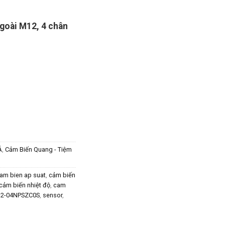
ngoài M12, 4 chân
Á
,
Cảm Biến Quang - Tiệm
am bien ap suat
,
cảm biến
cảm biến nhiệt độ
,
cam
12-04NPSZC0S
,
sensor
,