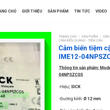
ANG CHỦ
GIỚI THIỆU
SẢN PHẨM
TIN TỨC
VIDEO
TRANG CHỦ
/
SẢN PHẨM
/
SẢN
CẢM BIẾN QUANG - TIỆM CẬN
Cảm biến tiệm c
IME12-04NPSZ
Thông tin sản phẩm: Mode
04NPSZC0S
-Hiệu
:
SICK
-Đường kính:
Ø 12 mm