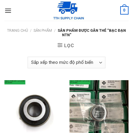
Skip
0
to
content
TRANG CHỦ
/
SẢN PHẨM
/
SẢN PHẨM ĐƯỢC GẮN THẺ “BẠC ĐẠN
NTN”
LỌC