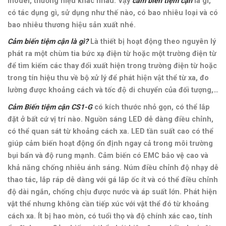
model, thương hiệu khác nhau. Vậy
cảm biến tiệm cận
là gì,
có tác dụng gì, sử dụng như thế nào, có bao nhiêu loại và có
bao nhiêu thương hiệu sản xuất nhé.
Cảm biến tiệm cận là gì?
Là thiết bị hoạt động theo nguyên lý
phát ra một chùm tia bức xạ điện từ hoặc một trường điện từ
để tìm kiếm các thay đổi xuất hiện trong trường điện từ hoặc
trong tín hiệu thu về bộ xử lý để phát hiện vật thể từ xa, đo
lường được khoảng cách và tốc độ di chuyển của đối tượng,…
Cảm Biến tiệm cận CS1-G
có kích thước nhỏ gọn, có thể lắp
đặt ở bất cứ vị trí nào. Nguồn sáng LED dễ dàng điều chỉnh,
có thể quan sát từ khoảng cách xa. LED tần suất cao có thể
giúp cảm biến hoạt động ổn định ngay cả trong môi trường
bụi bẩn và độ rung mạnh. Cảm biến có EMC bảo vệ cao và
khả năng chống nhiễu ánh sáng. Núm điều chỉnh độ nhạy dễ
thao tác, lắp ráp dễ dàng với gá lắp ốc ít và có thể điều chỉnh
độ dài ngắn, chống chịu được nước và áp suất lớn. Phát hiện
vật thể nhưng không cần tiếp xúc với vật thể đó từ khoảng
cách xa. Ít bị hao mòn, có tuổi thọ và độ chính xác cao, tính