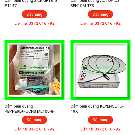
Cảm biến quang SICK GRTE18-
Cảm biến quang AUTONICS
P1147
BEN10M-TFR
Đặt hàng
Đặt hàng
Liên hệ: 0372 016 792
Liên hệ: 0372 016 792
Cảm biến quang
Cảm biến quang KEYENCE FU-
PEPPERL+FUCHS ML100-8-
49X
1000-RT/95/103
Đặt hàng
Đặt hàng
Liên hệ: 0372 016 792
Liên hệ: 0372 016 792