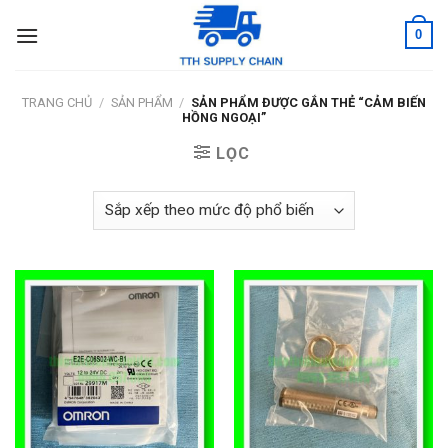
Skip
0
to
content
TRANG CHỦ
/
SẢN PHẨM
/
SẢN PHẨM ĐƯỢC GẮN THẺ “CẢM BIẾN
HỒNG NGOẠI”
LỌC