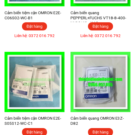
Cảm biến tiệm cận OMRON E2E-
Cảm biến quang
C06S02-WC-B1
PEPPERL+FUCHS VT18-8-400-
M/32/40a/118
Đặt hàng
Đặt hàng
Liên hệ: 0372 016 792
Liên hệ: 0372 016 792
Cảm biến tiệm cận OMRON E2E-
Cảm biến quang OMRON E3Z-
S05S12-WC-C1
D82
Đặt hàng
Đặt hàng